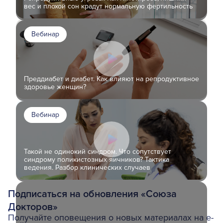
вес и плохой сон крадут нормальную фертильность
Вебинар
Преддиабет и диабет. Как влияют на репродуктивное
здоровье женщин?
Вебинар
Такой не одинокий синдром. Что сопутствует
синдрому поликистозных яичников? Тактика
ведения. Разбор клинических случаев
Подписаться на обновления «Союза
Докторов»
Получайте оповещения о новых материалах на e-