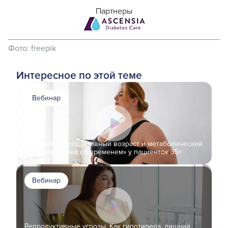
Партнеры
Фото:
freepik
Интересное по этой теме
Вебинар
Поздний репродуктивный возраст и метаболический
синдром: «Гонка со временем» у пациенток 35+
Вебинар
Репродуктивные угрозы. Как гипотиреоз, лишний