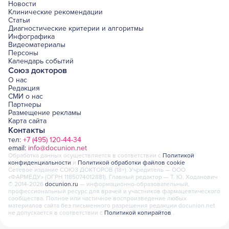
Новости
Клинические рекомендации
Статьи
Диагностические критерии и алгоритмы
Инфографика
Видеоматериалы
Персоны
Календарь событий
Союз докторов
О нас
Редакция
СМИ о нас
Партнеры
Размещение рекламы
Карта сайта
Контакты
тел:
+7 (495) 120-44-34
email:
info@docunion.net
Обработка данных осуществляется в соответствии с
Политикой
конфиденциальности
и
Политикой обработки файлов cookie
Сетевое издание СОЮЗ ДОКТОРОВ (18+). Учредитель — ООО
«ФАРМЕДУ» (ОГРН 1185074012881). Главный редактор — Т. Ю. Ходанович
© 2014-2026
docunion.ru
— информационно-образовательный,
профессиональный ресурс для врачей и участников фармацевтического
сообщества. Полное или частичное воспроизведение любых
материалов сайта без письменного разрешения редакции docunion.net
не допускается в соответствии с
Политикой копирайтов
.