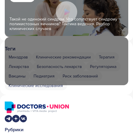
Такой не одинокий синдром. Что сопутствует синдрому
поликистозных яичников? Тактика ведения. Разбор
клинических случаев
Теги
Минздрав
Клинические рекомендации
Терапия
Лекарства
Безопасность лекарств
Регуляторика
Вакцины
Педиатрия
Риск заболеваний
Клинические исследования
Рубрики