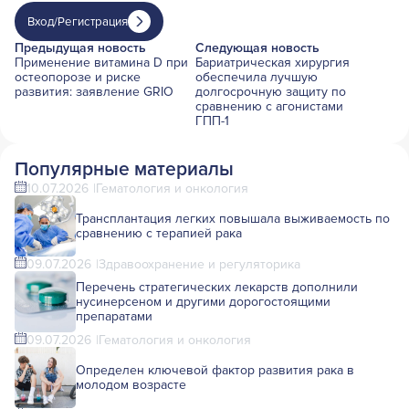
Вход/Регистрация
Предыдущая новость
Следующая новость
Применение витамина D при
Бариатрическая хирургия
остеопорозе и риске
обеспечила лучшую
развития: заявление GRIO
долгосрочную защиту по
сравнению с агонистами
ГПП-1
Популярные материалы
10.07.2026
Гематология и онкология
Трансплантация легких повышала выживаемость по
сравнению с терапией рака
09.07.2026
Здравоохранение и регуляторика
Перечень стратегических лекарств дополнили
нусинерсеном и другими дорогостоящими
препаратами
09.07.2026
Гематология и онкология
Определен ключевой фактор развития рака в
молодом возрасте