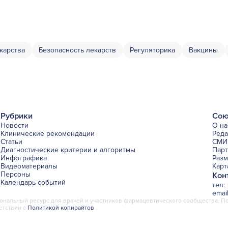
карства
Безопасность лекарств
Регуляторика
Вакцины
Рубрики
Сою
Новости
О на
Клинические рекомендации
Ред
Статьи
СМИ 
Диагностические критерии и алгоритмы
Пар
Инфографика
Раз
Видеоматериалы
Карт
Персоны
Кон
Календарь событий
тел:
emai
альный ресурс для врачей и участников фармацевтического сообщества. По
етствии с
Политикой копирайтов
.