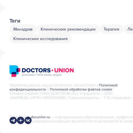
Теги
Минздрав
Клинические рекомендации
Терапия
Ле
Клинические исследования
Обработка данных осуществляется в соответствии с
Политикой
конфиденциальности
и
Политикой обработки файлов cookie
Сетевое издание СОЮЗ ДОКТОРОВ (18+). Учредитель — ООО
«ФАРМЕДУ» (ОГРН 1185074012881). Главный редактор — Т. Ю. Ходанович
© 2014-2026
docunion.ru
— информационно-образовательный, профессион
письменного разрешения редакции docunion.net не допускается в соотв