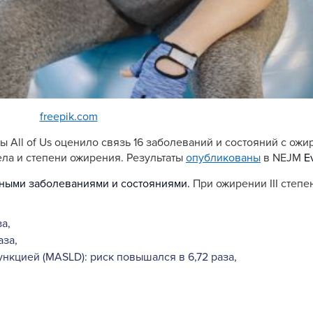
freepik.com
ы All of Us оценило связь 16 заболеваний и состояний с ожи
ла и степени ожирения. Результаты
опубликованы
в NEJM
E
нными заболеваниями и состояниями.
При ожирении III степе
а,
аза,
нкцией (MASLD): риск повышался в 6,72 раза,