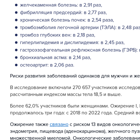
желчекаменная болезнь: в 2,91 раз,
фибрилляция предсердий: в 2,77 раз,
хроническая болезнь почек: в 2,54 раза,
тромбоэмболия легочной артерии (ТЭЛА): в 2,48 раз
тромбоз глубоких вен: в 2,18 раз,
гиперлипидемия и дислипидемия: в 2,45 раз,
гастроэзофагеальная рефлюксная болезнь (ГЭРБ): в 
бронхиальная астма: в 2,14 раз,
остеоартрит: в 2,06 раз.
Риски развития заболеваний одинаков для мужчин и же
В исследование включали 270 657 участников исследова
рассчитанным индексом массы тела 18,5 и выше.
Более 62,0% участников были женщинами. Ожирение I, II 
продолжалось три года: с 2018 по 2022 года. Средний в
Ожирение также
связано
с риском 13 видов онкологиче
эндометрия, пищевода (аденокарцинома), желчного пуз
множественной миеломой. Онкологические заболеван