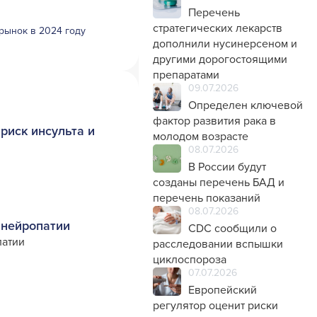
Перечень
стратегических лекарств
рынок в 2024 году
дополнили нусинерсеном и
другими дорогостоящими
препаратами
09.07.2026
Определен ключевой
фактор развития рака в
риск инсульта и
молодом возрасте
08.07.2026
В России будут
созданы перечень БАД и
перечень показаний
08.07.2026
 нейропатии
CDC сообщили о
патии
расследовании вспышки
циклоспороза
07.07.2026
Европейский
регулятор оценит риски