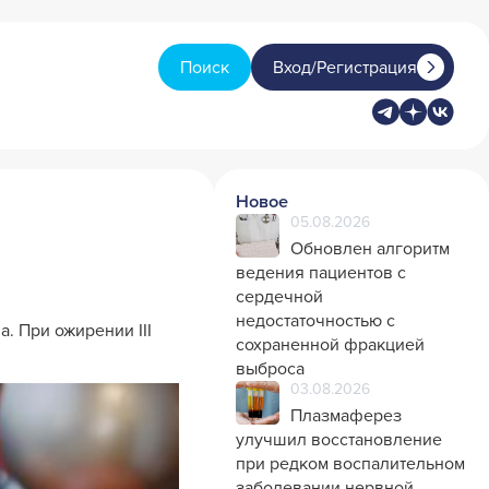
Поиск
Вход/Регистрация
Новое
05.08.2026
Обновлен алгоритм
ведения пациентов с
сердечной
недостаточностью с
. При ожирении III
сохраненной фракцией
выброса
03.08.2026
Плазмаферез
улучшил восстановление
при редком воспалительном
заболевании нервной