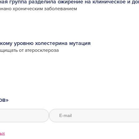
ая группа разделила ожирение на клиническое и д
знано хроническим заболеванием
кому уровню холестерина мутация
ащищать от атеросклероза
ов»
ных