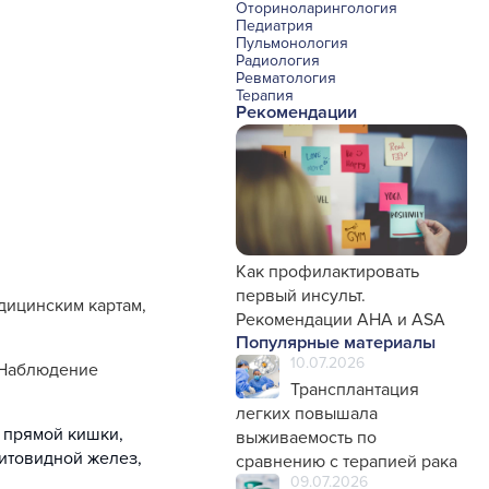
Оториноларингология
Педиатрия
Пульмонология
Радиология
Ревматология
Терапия
Рекомендации
Урология и нефрология
Фармакология
Хирургия с реаниматологией
Эндокринология
Психиатрия
Офтальмология
Эндоскопия
Стоматология
Травматология и ортопедия
Генетика
Как профилактировать
Фтизиатрия
первый инсульт.
дицинским картам,
Рекомендации AHA и ASA
Популярные материалы
10.07.2026
. Наблюдение
Трансплантация
легких повышала
и прямой кишки,
выживаемость по
щитовидной желез,
сравнению с терапией рака
09.07.2026