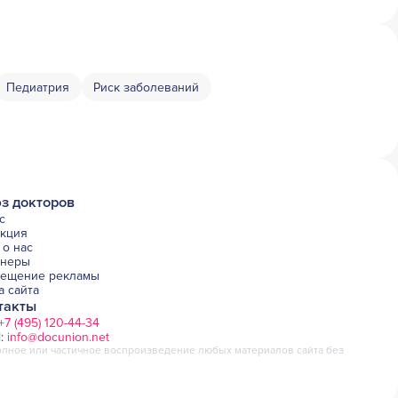
Педиатрия
Риск заболеваний
з докторов
с
акция
о нас
тнеры
мещение рекламы
а сайта
такты
+7 (495) 120-44-34
l:
info@docunion.net
лное или частичное воспроизведение любых материалов сайта без