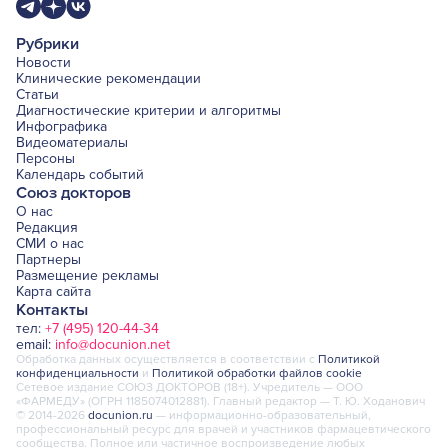
Рубрики
Новости
Клинические рекомендации
Статьи
Диагностические критерии и алгоритмы
Инфографика
Видеоматериалы
Персоны
Календарь событий
Союз докторов
О нас
Редакция
СМИ о нас
Партнеры
Размещение рекламы
Карта сайта
Контакты
тел:
+7 (495) 120-44-34
email:
info@docunion.net
Обработка данных осуществляется в соответствии с
Политикой
конфиденциальности
и
Политикой обработки файлов cookie
Сетевое издание СОЮЗ ДОКТОРОВ (18+). Учредитель — ООО
«ФАРМЕДУ» (ОГРН 1185074012881). Главный редактор — Т. Ю. Ходанович
© 2014-2026
docunion.ru
— информационно-образовательный,
профессиональный ресурс для врачей и участников фармацевтического
сообщества. Полное или частичное воспроизведение любых