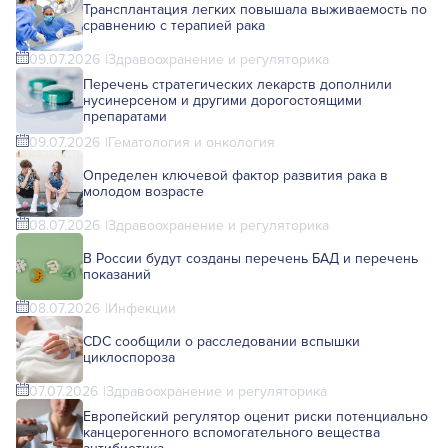
Трансплантация легких повышала выживаемость по
сравнению с терапией рака
09.07.2026
Здравоохранение и регуляторика
Перечень стратегических лекарств дополнили
нусинерсеном и другими дорогостоящими
препаратами
09.07.2026
Гематология и онкология
Определен ключевой фактор развития рака в
молодом возрасте
08.07.2026
Здравоохранение и регуляторика
В России будут созданы перечень БАД и перечень
показаний
08.07.2026
Инфекции
CDC сообщили о расследовании вспышки
циклоспороза
07.07.2026
Здравоохранение и регуляторика
Европейский регулятор оценит риски потенциально
канцерогенного вспомогательного вещества