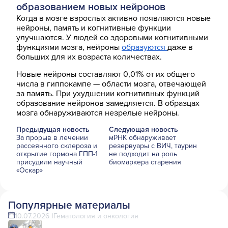
образованием новых нейронов
Когда в мозге взрослых активно появляются новые
нейроны, память и когнитивные функции
улучшаются. У людей со здоровыми когнитивными
функциями мозга, нейроны
образуются
даже в
больших для их возраста количествах.
Новые нейроны составляют 0,01% от их общего
числа в гиппокампе — области мозга, отвечающей
за память. При ухудшении когнитивных функций
образование нейронов замедляется. В образцах
мозга обнаруживаются незрелые нейроны.
Предыдущая новость
Следующая новость
За прорыв в лечении
мРНК обнаруживает
рассеянного склероза и
резервуары с ВИЧ, таурин
открытие гормона ГПП-1
не подходит на роль
присудили научный
биомаркера старения
«Оскар»
Популярные материалы
10.07.2026
Гематология и онкология