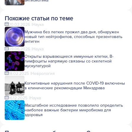
антибиотика
Похожие статьи по теме
20.02.2026
Наука
Мужчина без легких прожил два дня, обнаружен
новый тип нейтрофилов, способных презентовать
антиген
09.06.2026
Наука
Открыты взрывающиеся иммунные клетки, В-
лимфоциты напрямую связаны со скелетной
мускулатурой
18.02.2025
Неврология
Когнитивные нарушения после COVID-19 включены
в клинические рекомендации Минздрава
16.12.2025
Наука
Масштабное исследование позволило определить
наиболее важные бактерии микробиома для
здоровья