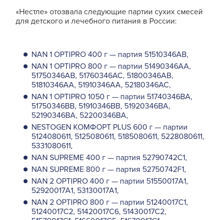
«Нестле» отозвала следующие партии сухих смесей
для детского и лечебного питания в России:
NAN 1 OPTIPRO 400 г — партия 51510346AB,
NAN 1 OPTIPRO 800 г — партии 51490346AA,
51750346AB, 51760346AC, 51800346AB,
51810346AA, 51910346AA, 52180346AC,
NAN 1 OPTIPRO 1050 г — партии 51740346BA,
51750346BB, 51910346BB, 51920346BA,
52190346BA, 52200346BA,
NESTOGEN КОМФОРТ PLUS 600 г — партии
5124080611, 5125080611, 5185080611, 5228080611,
5331080611,
NAN SUPREME 400 г — партия 52790742C1,
NAN SUPREME 800 г — партия 52750742F1,
NAN 2 OPTIPRO 400 г — партии 51550017A1,
52920017A1, 53130017A1,
NAN 2 OPTIPRO 800 г — партии 51240017C1,
51240017C2, 51420017C6, 51430017C2,