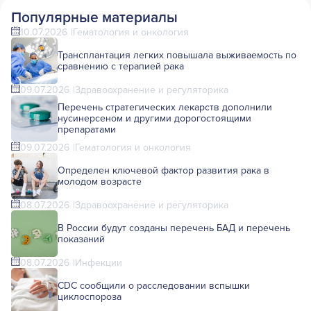
Популярные материалы
10.07.2026
Гематология и онкология
Трансплантация легких повышала выживаемость по
сравнению с терапией рака
09.07.2026
Здравоохранение и регуляторика
Перечень стратегических лекарств дополнили
нусинерсеном и другими дорогостоящими
препаратами
09.07.2026
Гематология и онкология
Определен ключевой фактор развития рака в
молодом возрасте
08.07.2026
Здравоохранение и регуляторика
В России будут созданы перечень БАД и перечень
показаний
08.07.2026
Инфекции
CDC сообщили о расследовании вспышки
циклоспороза