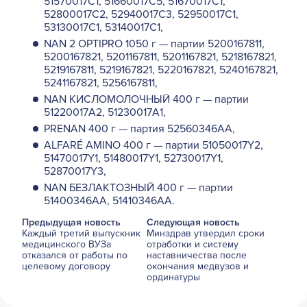
51570017C1, 51660017C5, 51670017C1,
52800017C2, 52940017C3, 52950017C1,
53130017C1, 53140017C1,
NAN 2 OPTIPRO 1050 г — партии 5200167811,
5200167821, 5201167811, 5201167821, 5218167821,
5219167811, 5219167821, 5220167821, 5240167821,
5241167821, 5256167811,
NAN КИСЛОМОЛОЧНЫЙ 400 г — партии
51220017A2, 51230017A1,
PRENAN 400 г — партия 52560346AA,
ALFARÉ AMINO 400 г — партии 51050017Y2,
51470017Y1, 51480017Y1, 52730017Y1,
52870017Y3,
NAN БЕЗЛАКТОЗНЫЙ 400 г — партии
51400346AA, 51410346AA.
Предыдущая новость
Следующая новость
Каждый третий выпускник
Минздрав утвердил сроки
медицинского ВУЗа
отработки и систему
отказался от работы по
наставничества после
целевому договору
окончания медвузов и
ординатуры