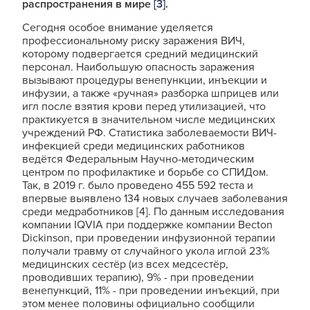
распространения в мире
[3]
.
Сегодня особое внимание уделяется
профессиональному риску заражения ВИЧ,
которому подвергается средний медицинский
персонал. Наибольшую опасность заражения
вызывают процедуры венепункции, инъекции и
инфузии, а также «ручная» разборка шприцев или
игл после взятия крови перед утилизацией, что
практикуется в значительном числе медицинских
учреждений РФ. Статистика заболеваемости ВИЧ-
инфекцией среди медицинских работников
ведётся Федеральным Научно-методическим
центром по профилактике и борьбе со СПИДом.
Так, в 2019 г. было проведено 455 592 теста и
впервые выявлено 134 новых случаев заболевания
среди медработников [4]. По данным исследования
компании IQVIA при поддержке компании Becton
Dickinson, при проведении инфузионной терапии
получали травму от случайного укола иглой 23%
медицинских сестёр (из всех медсестёр,
проводивших терапию), 9% - при проведении
венепункций, 11% - при проведении инъекций, при
этом менее половины официально сообщили