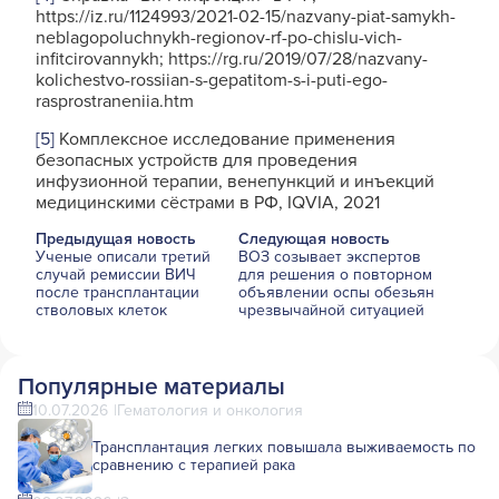
https://iz.ru/1124993/2021-02-15/nazvany-piat-samykh-
neblagopoluchnykh-regionov-rf-po-chislu-vich-
infitcirovannykh; https://rg.ru/2019/07/28/nazvany-
kolichestvo-rossiian-s-gepatitom-s-i-puti-ego-
rasprostraneniia.htm
[5]
Комплексное исследование применения
безопасных устройств для проведения
инфузионной терапии, венепункций и инъекций
медицинскими сёстрами в РФ, IQVIA, 2021
Предыдущая новость
Следующая новость
Ученые описали третий
ВОЗ созывает экспертов
случай ремиссии ВИЧ
для решения о повторном
после трансплантации
объявлении оспы обезьян
стволовых клеток
чрезвычайной ситуацией
Популярные материалы
10.07.2026
Гематология и онкология
Трансплантация легких повышала выживаемость по
сравнению с терапией рака