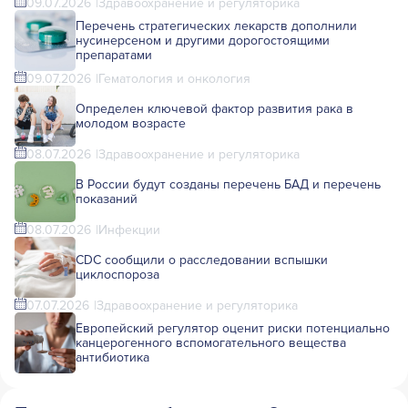
09.07.2026
Здравоохранение и регуляторика
Перечень стратегических лекарств дополнили
нусинерсеном и другими дорогостоящими
препаратами
09.07.2026
Гематология и онкология
Определен ключевой фактор развития рака в
молодом возрасте
08.07.2026
Здравоохранение и регуляторика
В России будут созданы перечень БАД и перечень
показаний
08.07.2026
Инфекции
CDC сообщили о расследовании вспышки
циклоспороза
07.07.2026
Здравоохранение и регуляторика
Европейский регулятор оценит риски потенциально
канцерогенного вспомогательного вещества
антибиотика