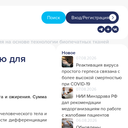
Поиск
Вход/Регистрация
ия на основе технологии биопечатных тканей
Новое
ию для
07.08.2026
Реактивация вируса
простого герпеса связана с
более высокой смертностью
при COVID-19
07.08.2026
НИИ Минздрава РФ
та и ожирения. Сумма
дал рекомендации
медорганизациям по работе
человеческого тела и
с жалобами пациентов
ласти дифференциации
06.08.2026
Обновлены