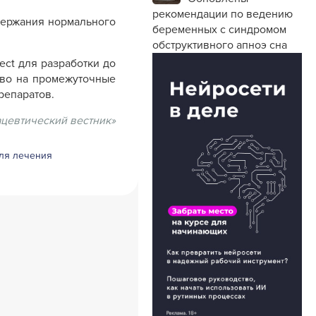
рекомендации по ведению
держания нормального
беременных с синдромом
обструктивного апноэ сна
ct для разработки до
аво на промежуточные
репаратов.
цевтический вестник»
для лечения