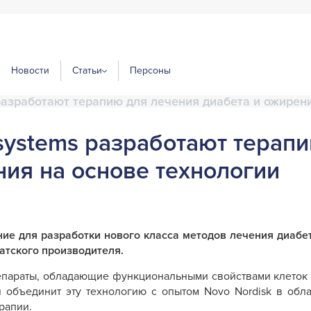
Новости
Статьи
Персоны
 разработают терапию для лечения диабета и ожирен
osystems разработают терап
ния на основе технологии
ние для разработки нового класса методов лечения диабе
датского производителя.
репараты, обладающие функциональными свойствами клеток 
я объединит эту технологию с опытом Novo Nordisk в об
рапии.