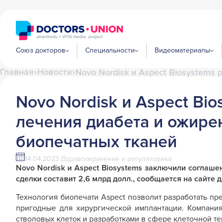
Союз докторов
Специальности
Видеоматериалы
Главная
Новости
Novo Nordisk и Aspect Biosystems
Novo Nordisk и Aspect Bi
лечения диабета и ожире
биопечатных тканей
14.04.2023
Здравоохранение и регуляторика
Novo Nordisk и Aspect Biosystems заключили соглаше
сделки составит 2,6 млрд долл., сообщается на сайте 
Технология биопечати Aspect позволит разработать п
пригодные для хирургической имплантации. Компани
стволовых клеток и разработками в сфере клеточной те