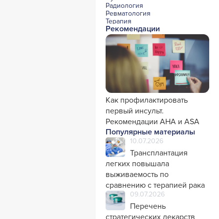
Радиология
Ревматология
Терапия
Рекомендации
Урология и нефрология
Фармакология
Хирургия с реаниматологией
Эндокринология
Психиатрия
Офтальмология
Эндоскопия
Стоматология
Травматология и ортопедия
Генетика
Как профилактировать
Фтизиатрия
первый инсульт.
Рекомендации AHA и ASA
Популярные материалы
10.07.2026
Трансплантация
легких повышала
выживаемость по
сравнению с терапией рака
09.07.2026
Перечень
стратегических лекарств