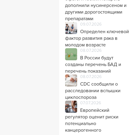
дополнили нусинерсеном и
другими дорогостоящими
препаратами
09.07.2026
Определен ключевой
фактор развития рака в
молодом возрасте
08.07.2026
В России будут
созданы перечень БАД и
перечень показаний
08.07.2026
CDC сообщили о
расследовании вспышки
циклоспороза
07.07.2026
Европейский
регулятор оценит риски
потенциально
канцерогенного