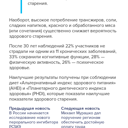
старения.
Наоборот, высокое потребление трансжиров, соли,
сладких напитков, красного и обработанного мяса
(или сочетания) существенно снижает вероятность
здорового старения.
После 30 лет наблюдений 22% участников не
страдали ни одним из 11 хронических заболеваний,
33% сохранили когнитивные функции, 28% —
физическую активность, 26% — психическое
здоровье.
Наилучшие результаты получены при соблюдении
диет «Альтернативный индекс здорового питания»
(AHEI) и «Планетарного диетического индекса
здоровья» (PHDI), которые показали наилучшие
показатели здорового старения.
Предыдущая новость
Следующая новость
В России начинается
Михаил Мурашко дал
исследование нового
поручение регионам
перорального ингибитора
обеспечить достойную
PCSK9
оплату труда