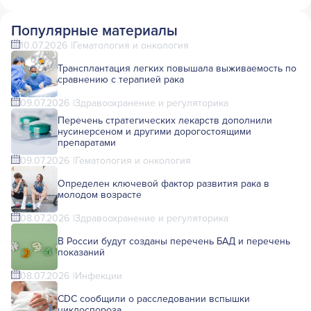
Популярные материалы
10.07.2026
Гематология и онкология
Трансплантация легких повышала выживаемость по
сравнению с терапией рака
09.07.2026
Здравоохранение и регуляторика
Перечень стратегических лекарств дополнили
нусинерсеном и другими дорогостоящими
препаратами
09.07.2026
Гематология и онкология
Определен ключевой фактор развития рака в
молодом возрасте
08.07.2026
Здравоохранение и регуляторика
В России будут созданы перечень БАД и перечень
показаний
08.07.2026
Инфекции
CDC сообщили о расследовании вспышки
циклоспороза