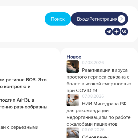
Поиск
Вход/Регистрация
Новое
07.08.2026
Реактивация вируса
простого герпеса связана с
ом регионе ВОЗ. Это
более высокой смертностью
о контролю и
при COVID-19
07.08.2026
одтип A(H3), в
НИИ Минздрава РФ
игенно разнообразны.
дал рекомендации
медорганизациям по работе
с жалобами пациентов
зан с серьезными
06.08.2026
Обновлены