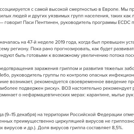
ссоциируется с самой высокой смертностью в Европе. Мы п
илых людей и других уязвимых групп населения, таких как 
— говорит Паси Пенттинен, руководитель программы ECDC п
началась на 47-й неделе 2019 года, когда был превышен ус
ему региону. Пока рано прогнозировать, как будет развиват
ндуют быть готовыми к возможному увеличению потока пос
редотвращения заражения гриппом и развития тяжелых заб
Пебо, руководитель группы по контролю опасных инфекцио
ание возникает, рекомендуется своевременное введение п
наиболее подвержен риску». ВОЗ настоятельно рекомендует 
оминает о нефармацевтических мерах: карантине, мытье рук
да (9–15 декабря) на территории Российской Федерации отме
енных преимущественно циркуляцией вирусов не гриппозно
 вирусов и др.). Доля вирусов гриппа составляет 8,5%.