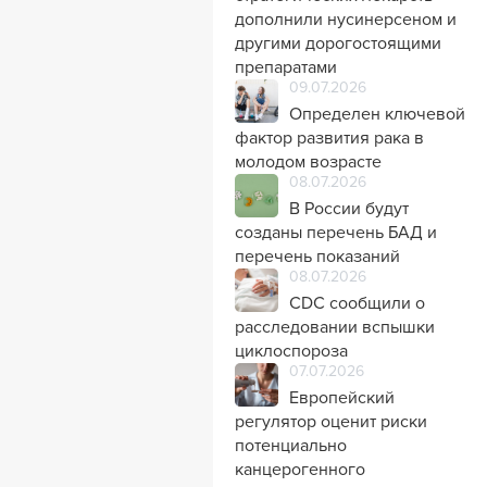
дополнили нусинерсеном и
другими дорогостоящими
препаратами
09.07.2026
Определен ключевой
фактор развития рака в
молодом возрасте
08.07.2026
В России будут
созданы перечень БАД и
перечень показаний
08.07.2026
CDC сообщили о
расследовании вспышки
циклоспороза
07.07.2026
Европейский
регулятор оценит риски
потенциально
канцерогенного