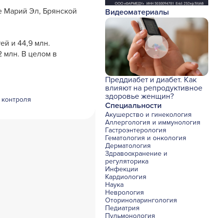
е Марий Эл, Брянской
Видеоматериалы
ей и 44,9 млн.
2 млн. В целом в
Преддиабет и диабет. Как
влияют на репродуктивное
здоровье женщин?
 контроля
Специальности
Акушерство и гинекология
Аллергология и иммунология
Гастроэнтерология
Гематология и онкология
Дерматология
Здравоохранение и
регуляторика
Инфекции
Кардиология
Наука
Неврология
Оториноларингология
Педиатрия
Пульмонология