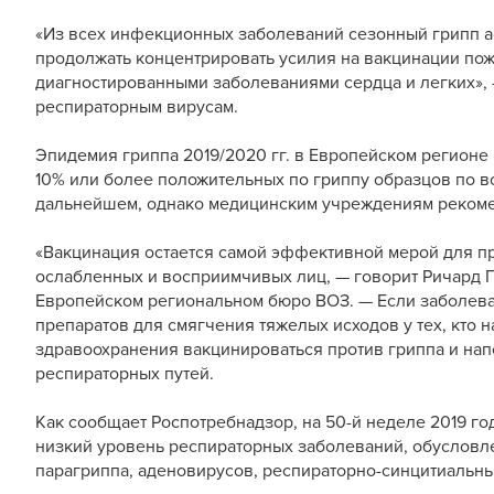
«Из всех инфекционных заболеваний сезонный грипп а
продолжать концентрировать усилия на вакцинации пож
диагностированными заболеваниями сердца и легких», 
респираторным вирусам.
Эпидемия гриппа 2019/2020 гг. в Европейском регионе 
10% или более положительных по гриппу образцов по вс
дальнейшем, однако медицинским учреждениям рекоме
«Вакцинация остается самой эффективной мерой для п
ослабленных и восприимчивых лиц, — говорит Ричард 
Европейском региональном бюро ВОЗ. — Если заболев
препаратов для смягчения тяжелых исходов у тех, кто 
здравоохранения вакцинироваться против гриппа и нап
респираторных путей.
Как сообщает Роспотребнадзор, на 50-й неделе 2019 го
низкий уровень респираторных заболеваний, обусловл
парагриппа, аденовирусов, респираторно-синцитиальных