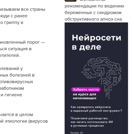
рекомендации по ведению
ризываем все страны
беременных с синдромом
люди с ранее
обструктивного апноэ сна
о гриппу и
тановленный порог —
ься ситуация в
етителей.
олеваний у
нных болезней в
ротивовирусных
работникам
 и гигиене
чается в целом
й этиологии (вирусов