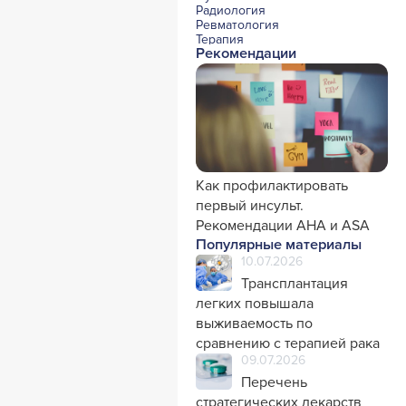
Радиология
Ревматология
Терапия
Рекомендации
Урология и нефрология
Фармакология
Хирургия с реаниматологией
Эндокринология
Психиатрия
Офтальмология
Эндоскопия
Стоматология
Травматология и ортопедия
Генетика
Как профилактировать
Фтизиатрия
первый инсульт.
Рекомендации AHA и ASA
Популярные материалы
10.07.2026
Трансплантация
легких повышала
выживаемость по
сравнению с терапией рака
09.07.2026
Перечень
стратегических лекарств