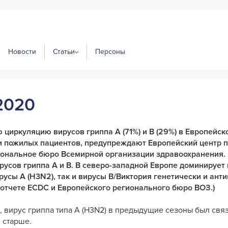
Новости
Статьи
Персоны
2020
 циркуляцию вирусов гриппа A (71%) и B (29%) в Европейск
и пожилых пациентов, предупреждают Европейский центр п
иональное бюро Всемирной организации здравоохранения.
усов гриппа А и В. В северо-западной Европе доминирует п
русы А (H3N2), так и вирусы B/Виктория генетически и ант
в отчете ECDC и Европейского регионального бюро ВОЗ.)
, вирус гриппа типа A (H3N2) в предыдущие сезоны был свя
и старше.