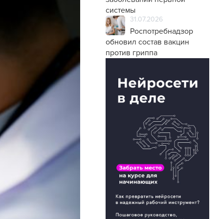
системы
31.07.2026
Роспотребнадзор
обновил состав вакцин
против гриппа