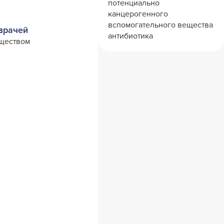
потенциально
канцерогенного
вспомогательного вещества
врачей
антибиотика
бществом