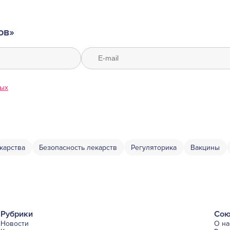
ов»
ных
карства
Безопасность лекарств
Регуляторика
Вакцины
Рубрики
Сою
Новости
О на