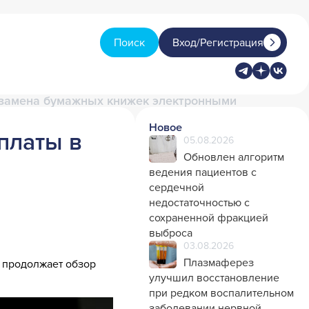
Поиск
Вход/Регистрация
, замена бумажных книжек электронными
Новое
платы в
05.08.2026
Обновлен алгоритм
ведения пациентов с
сердечной
недостаточностью с
сохраненной фракцией
выброса
03.08.2026
Плазмаферез
» продолжает обзор
улучшил восстановление
при редком воспалительном
заболевании нервной