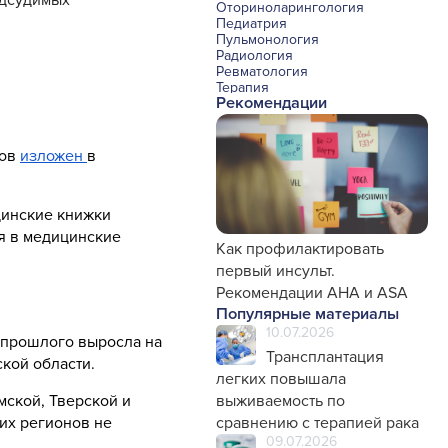
Оториноларингология
Педиатрия
Пульмонология
Радиология
Ревматология
Терапия
Рекомендации
Урология и нефрология
Фармакология
Хирургия с реаниматологией
Эндокринология
тов
изложен
в
Психиатрия
Офтальмология
Эндоскопия
цинские книжки
Стоматология
Травматология и ортопедия
я в медицинские
Генетика
Как профилактировать
Фтизиатрия
первый инсульт.
Рекомендации AHA и ASA
Популярные материалы
10.07.2026
 прошлого выросла на
Трансплантация
кой области.
легких повышала
мской, Тверской и
выживаемость по
тих регионов не
сравнению с терапией рака
09.07.2026