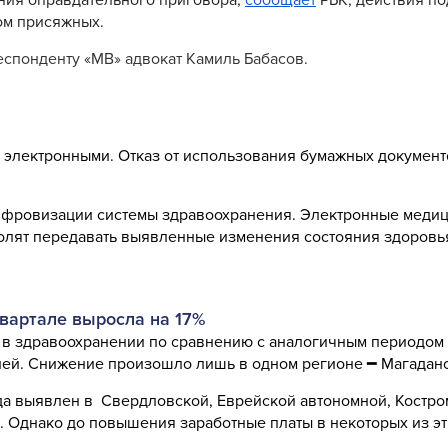
ом присяжных.
еспонденту «МВ» адвокат Камиль Бабасов.
ю электронными. Отказ от использования бумажных докумен
цифровизации системы здравоохранения. Электронные меди
олят передавать выявленные изменения состояния здоровь
квартале выросла на 17%
а в здравоохранении по сравнению с аналогичным периодом
ублей. Снижение произошло лишь в одном регионе ━ Магаданс
да выявлен в Свердловской, Еврейской автономной, Костро
н. Однако до повышения заработные платы в некоторых из э