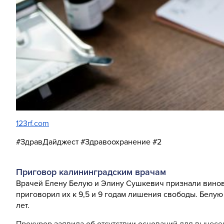
123rf.com
#ЗдравДайджест #Здравоохранение #2
Приговор калининградским врачам
Врачей Елену Белую и Элину Сушкевич признали винов
приговорил их к 9,5 и 9 годам лишения свободы. Белу
лет.
Прокурор заявила об отсутствии оснований для вынес