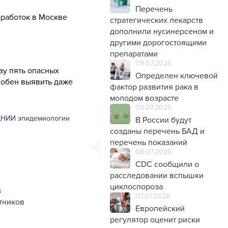
Перечень
аработок в Москве
стратегических лекарств
дополнили нусинерсеном и
другими дорогостоящими
препаратами
09.07.2026
зу пять опасных
Определен ключевой
особен выявить даже
фактор развития рака в
молодом возрасте
08.07.2026
 ЦНИИ эпидемиологии
В России будут
созданы перечень БАД и
перечень показаний
08.07.2026
CDC сообщили о
расследовании вспышки
циклоспороза
в
07.07.2026
тников
Европейский
регулятор оценит риски