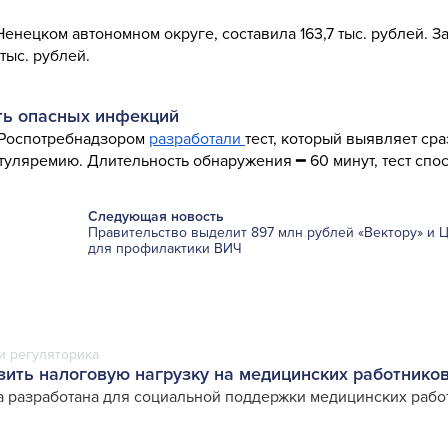
енецком автономном округе, составила 163,7 тыс. рублей. З
 тыс. рублей.
ять опасных инфекций
с Роспотребнадзором
разработали
тест, который выявляет сра
 туляремию. Длительность обнаружения ━ 60 минут, тест сп
Следующая новость
Правительство выделит 897 млн рублей «Вектору» и
для профилактики ВИЧ
и регуляторика
зить налоговую нагрузку на медицинских работнико
а разработана для социальной поддержки медицинских рабо