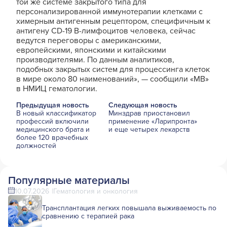
той же системе закрытого типа для
персонализированной иммунотерапии клетками с
химерным антигенным рецептором, специфичным к
антигену CD-19 B-лимфоцитов человека, сейчас
ведутся переговоры с американскими,
европейскими, японскими и китайскими
производителями. По данным аналитиков,
подобных закрытых систем для процессинга клеток
в мире около 80 наименований», — сообщили «МВ»
в НМИЦ гематологии.
Предыдущая новость
Следующая новость
В новый классификатор
Минздрав приостановил
профессий включили
применение «Ларипронта»
медицинского брата и
и еще четырех лекарств
более 120 врачебных
должностей
Популярные материалы
10.07.2026
Гематология и онкология
Трансплантация легких повышала выживаемость по
сравнению с терапией рака