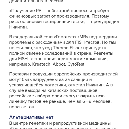
действительных в России.
«Получение РУ – небыстрый процесс и требует
финансовых затрат от производителя. Поэтому
риск остановки тестирования есть», — предупредил
Никитин.
В федеральной сети «Гемотест» «МВ» подтвердили
проблемы с расходниками для FISH-тестов. Но там
не считают, что уход Thermo Fisher приведет к
полной отмене исследований в стране. Реагенты
для FISH-тестов производят многие компании,
например, Kreatech, Abbot, CytoTest.
Поставки продукции европейских производителей
могут быть затруднены из-за санкций и
усложнившейся логистики, отметил Никитин. А в
случае выхода на китайских поставщиков
российские лаборатории смогут закрыть всю
линейку тестов не раньше, чем за 6—9 месяцев,
полагает он.
Альтернативы нет
В центре генетики и репродуктивной медицины
«Генетико» не взялись прогнозировать, насколько