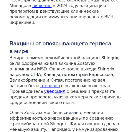
Несмотря на фактическое отсутствие «Шингрикс»,
Минздрав
включил
в 2024 году вакцинацию
препаратом в действующие клинические
рекомендации по иммунизации взрослых с ВИЧ-
инфекцией.
Вакцины от опоясывающего герпеса
в мире
В мире, помимо рекомбинантной вакцины
Shingrix
,
была одобрена живая вакцина Zostavax
от компании MSD. Однако после выхода
Shingrix
на рынок США, Канады, потом стран Евросоюза,
Великобритании и Китая, постепенно
живая
вакцина была
отозвана
с рынков многих стран.
Производитель
уведомил
о решении прекратить
продажи препарата, указав коммерческие причины
среди оснований такого шага.
Отзыв Zostavax мог быть
связан
с меньшей
эффективностью живой вакцины по сравнению
с рекомбинантной Shingrix. Живая вакцина давала
меньшую защиту. Например, у иммунизированных