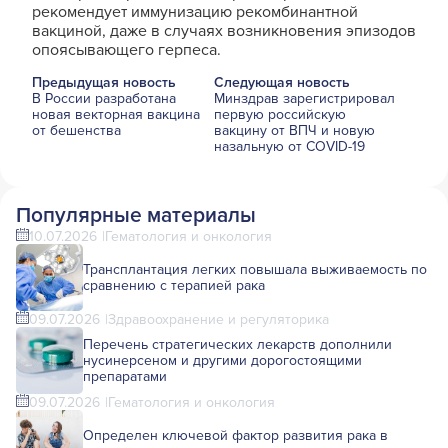
рекомендует иммунизацию рекомбинантной
вакциной, даже в случаях возникновения эпизодов
опоясывающего герпеса.
Предыдущая новость
Следующая новость
В России разработана
Минздрав зарегистрировал
новая векторная вакцина
первую российскую
от бешенства
вакцину от ВПЧ и новую
назальную от COVID-19
Популярные материалы
10.07.2026
Гематология и онкология
Трансплантация легких повышала выживаемость по
сравнению с терапией рака
09.07.2026
Здравоохранение и регуляторика
Перечень стратегических лекарств дополнили
нусинерсеном и другими дорогостоящими
препаратами
09.07.2026
Гематология и онкология
Определен ключевой фактор развития рака в