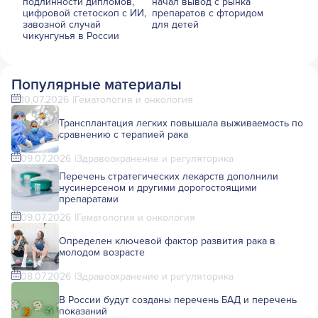
подлинности дипломов,
начал вывод с рынка
цифровой стетоскоп с ИИ,
препаратов с фторидом
завозной случай
для детей
чикунгунья в России
Популярные материалы
10.07.2026
Гематология и онкология
Трансплантация легких повышала выживаемость по
сравнению с терапией рака
09.07.2026
Здравоохранение и регуляторика
Перечень стратегических лекарств дополнили
нусинерсеном и другими дорогостоящими
препаратами
09.07.2026
Гематология и онкология
Определен ключевой фактор развития рака в
молодом возрасте
08.07.2026
Здравоохранение и регуляторика
В России будут созданы перечень БАД и перечень
показаний