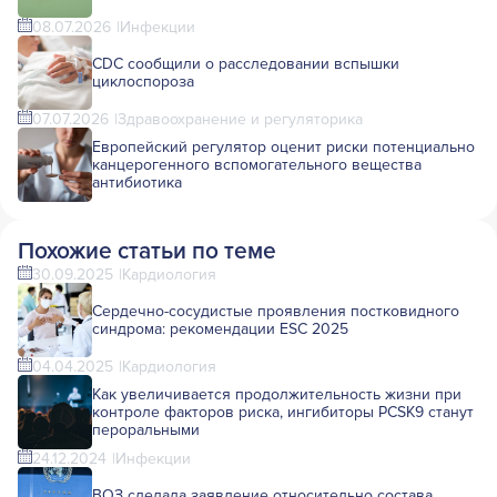
08.07.2026
Инфекции
CDC сообщили о расследовании вспышки
циклоспороза
07.07.2026
Здравоохранение и регуляторика
Европейский регулятор оценит риски потенциально
канцерогенного вспомогательного вещества
антибиотика
Похожие статьи по теме
30.09.2025
Кардиология
Сердечно-сосудистые проявления постковидного
синдрома: рекомендации ESC 2025
04.04.2025
Кардиология
Как увеличивается продолжительность жизни при
контроле факторов риска, ингибиторы PCSK9 станут
пероральными
24.12.2024
Инфекции
ВОЗ сделала заявление относительно состава