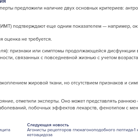
ния
сперты предложили наличие двух основных критериев: антр
(ИМТ) подтверждают еще одним показателем — например, ок
я оценка не требуется.
теля): признаки или симптомы продолжающейся дисфункции 
ости, связанных с повседневной жизнью с учетом возраста
акоплением жировой ткани, но отсутствием признаков и си
яние, отметили эксперты. Оно может представлять раннюю
заболеваний, побочных эффектов лекарств, фенотипом с ме
Следующая новость
ицита
Агонисты рецепторов глюкагоноподобного пептида-1 
кетоацидоза