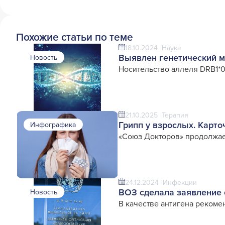
Похожие статьи по теме
18.10.2024
Наука
Выявлен генетический м
Новость
Носительство аллеля DRB1*0
21.10.2025
Терапия
Грипп у взрослых. Карто
Инфографика
«Союз Докторов» продолжае
24.12.2024
Инфекции
ВОЗ сделала заявление 
Новость
В качестве антигена рекоме