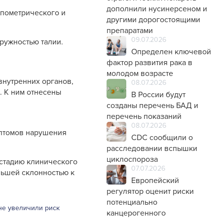
дополнили нусинерсеном и
опометрического и
другими дорогостоящими
препаратами
09.07.2026
ружностью талии.
Определен ключевой
фактор развития рака в
молодом возрасте
внутренних органов,
08.07.2026
. К ним отнесены
В России будут
созданы перечень БАД и
перечень показаний
08.07.2026
мптомов нарушения
CDC сообщили о
расследовании вспышки
циклоспороза
 стадию клинического
07.07.2026
ньшей склонностью к
Европейский
регулятор оценит риски
потенциально
не увеличили риск
канцерогенного