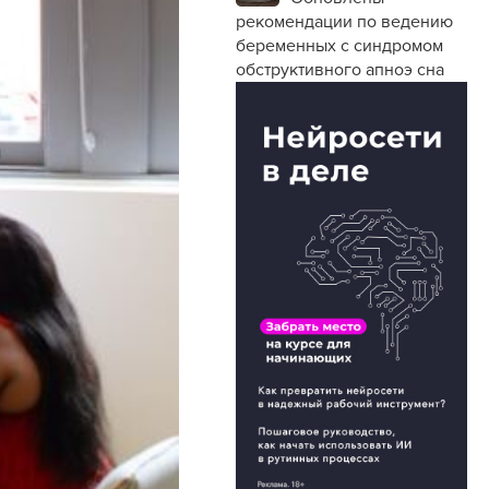
рекомендации по ведению
беременных с синдромом
обструктивного апноэ сна