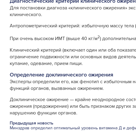
Диагностические критерии клинического ожире
Для постановки диагноза «клинического ожирения» эк
клинического.
Антропометрический критерий: избыточную массу тела 
2
При очень высоком ИМТ (выше 40 кг/м
) дополнительна
Клинический критерий (включает один или оба показа
ограничение подвижности или основных видов деятельн
купание, одевание, прием пищи.
Определение доклинического ожирения
Эксперты определили его, как фенотип с избыточным н
функций органов, вызванных ожирением.
Доклиническое ожирение — крайне неоднородное состо
ожирения (предожирение) или быть признаком других 
нарушению функции органов.
Предыдущая новость
Минздрав определил оптимальный уровень витамина Д и деф