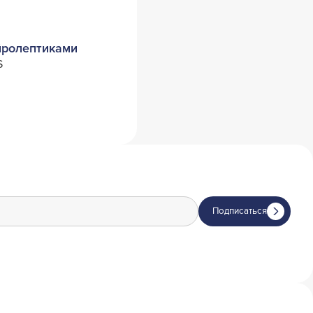
йролептиками
S
Подписаться