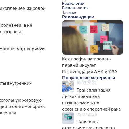
Радиология
Ревматология
 накоплением жировой
Терапия
Рекомендации
Урология и нефрология
Фармакология
болезней, а не
Хирургия с реаниматологией
Эндокринология
и здоровья.
Психиатрия
Офтальмология
Эндоскопия
 организма, напрямую
Стоматология
Травматология и ортопедия
Генетика
Как профилактировать
Фтизиатрия
первый инсульт.
Рекомендации AHA и ASA
Популярные материалы
оты внутренних
10.07.2026
Трансплантация
легких повышала
лкогольную жировую
выживаемость по
ции и олигоменорею.
сравнению с терапией рака
рдечная
09.07.2026
Перечень
стратегических лекарств