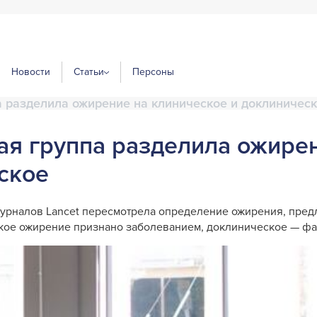
Новости
Статьи
Персоны
 разделила ожирение на клиническое и доклиничес
я группа разделила ожире
ское
журналов Lancet пересмотрела определение ожирения, пре
кое ожирение признано заболеванием, доклиническое — фа