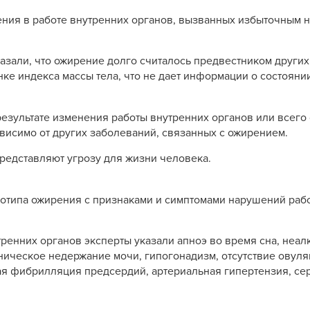
ния в работе внутренних органов, вызванных избыточным
зали, что ожирение долго считалось предвестником других 
ке индекса массы тела, что не дает информации о состояни
езультате изменения работы внутренних органов или всего
исимо от других заболеваний, связанных с ожирением.
редставляют угрозу для жизни человека.
отипа ожирения с признаками и симптомами нарушений раб
ренних органов эксперты указали апноэ во время сна, неа
ическое недержание мочи, гипогонадизм, отсутствие овуля
я фибрилляция предсердий, артериальная гипертензия, се