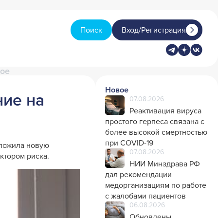
Поиск
Вход/Регистрация
кое
Новое
ние на
07.08.2026
Реактивация вируса
простого герпеса связана с
более высокой смертностью
при COVID-19
дложила новую
07.08.2026
ктором риска.
НИИ Минздрава РФ
дал рекомендации
медорганизациям по работе
с жалобами пациентов
06.08.2026
Обновлены