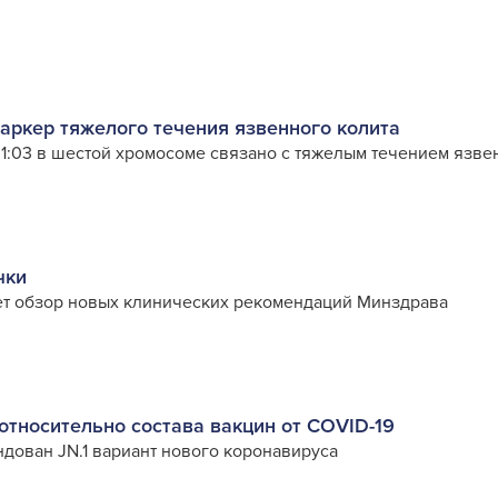
аркер тяжелого течения язвенного колита
1:03 в шестой хромосоме связано с тяжелым течением язве
чки
т обзор новых клинических рекомендаций Минздрава
относительно состава вакцин от COVID-19
ндован JN.1 вариант нового коронавируса