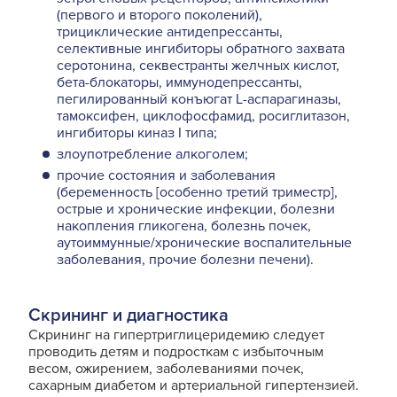
(первого и второго поколений),
трициклические антидепрессанты,
селективные ингибиторы обратного захвата
серотонина, секвест­ранты желчных кислот,
бета-блокаторы, иммунодепрессанты,
пегилированный конъюгат L-аспарагиназы,
тамоксифен, циклофосфамид, росиглитазон,
ингибиторы киназ I типа;
злоупотребление алкоголем;
прочие состояния и заболевания
(беременность [особенно третий триместр],
острые и хронические инфекции, болезни
накопления гликогена, болезнь почек,
аутоиммунные/хронические воспалительные
заболевания, прочие болезни печени).
Скрининг и диагностика
Скрининг на гипертриглицеридемию следует
проводить детям и подросткам с избыточным
весом, ожирением, заболеваниями почек,
сахарным диабетом и артериальной гипертензией.