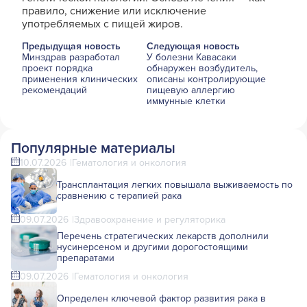
правило, снижение или исключение
употребляемых с пищей жиров.
Предыдущая новость
Следующая новость
Минздрав разработал
У болезни Кавасаки
проект порядка
обнаружен возбудитель,
применения клинических
описаны контролирующие
рекомендаций
пищевую аллергию
иммунные клетки
Популярные материалы
10.07.2026
Гематология и онкология
Трансплантация легких повышала выживаемость по
сравнению с терапией рака
09.07.2026
Здравоохранение и регуляторика
Перечень стратегических лекарств дополнили
нусинерсеном и другими дорогостоящими
препаратами
09.07.2026
Гематология и онкология
Определен ключевой фактор развития рака в