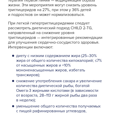
терапия первой линии — модификация образа
жизни. Эти мероприятия могут снизить уровень
триглицеридов на 27%, при этом у 36% детей
и подростков он может нормализоваться.
При легкой гипертриглицеридемии следует
рассмотреть диетический подход CHILD 2-TG,
направленный на снижение уровня
триглицеридов — интегрированные рекомендации
для улучшения сердечно-сосудистого здоровья.
Интервенции включают:
диету с низким содержанием жира (25–30%
жира от общего количества килокалорий; ≤7%
от насыщенных жиров и ≈10%
мононенасыщенных жиров, избегать
трансжиров);
снижение употребления сахара и увеличение
количества диетической рыбы, богатой
Омега-3 жирными кислотами (в зависимости
от возраста, 28–113 г жирной рыбы два раза
в неделю);
уменьшение общего количества получаемых
с пищей рафинированных углеводов,