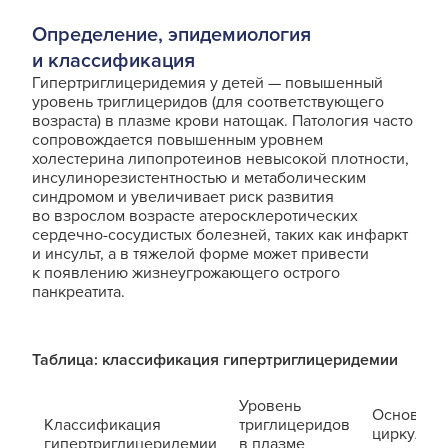
Определение, эпидемиология
и классификация
Гипертриглицеридемия у детей — повышенный
уровень триглицеридов (для соответствующего
возраста) в плазме крови натощак. Патология часто
сопровождается повышенным уровнем
холестерина липопротеинов невысокой плотности,
инсулинорезистентностью и метаболическим
синдромом и увеличивает риск развития
во взрослом возрасте атеросклеротических
сердечно-сосудистых болезней, таких как инфаркт
и инсульт, а в тяжелой форме может привести
к появлению жизнеугрожающего острого
панкреатита.
Таблица: классификация гипертриглицеридемии
Уровень
Основной
Классификация
триглицеридов
циркулир
гипертриглицеридемии
в плазме