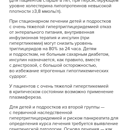
(для пациентов старше 8 лет, при персистирующем
уровне холестерина липопротеинов невысокой
плотности ≥3,8 ммоль/л).
При стационарном лечении детей и подростков
с очень тяжелой гипертриглицеридемией отказ
от энтерального питания, внутривенная
инфузионная терапия и инсулин (при
гипергликемии) могут снизить уровень
триглицеридов на 80% за 24 часа. Детям
и подросткам, не больным сахарным диабетом,
инсулин назначается, как правило, вместе
с декстрозой, с большой осторожностью,
во избежание ятрогенных гипогликемических
судорог.
У пациентов с очень тяжелой гипер­гликемией
в критическом состоянии возможно применение
плазмафереза.
Для детей и подростков из второй группы —
с первичной наследственной
гипертриглицеридемией и риском панкреатита для
определения курса лечения требуется выявление
генетической патологии. Основа лечения — как