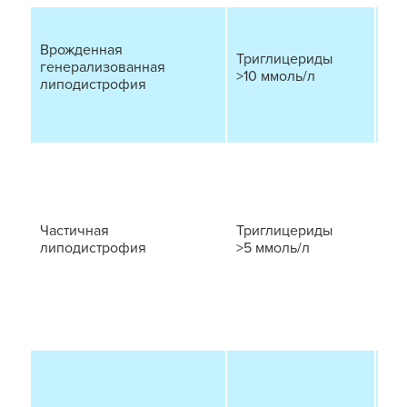
По
по
Врожденная
Триглицериды
ге
генерализованная
>10 ммоль/л
от
липодистрофия
в 
па
По
жи
и 
об
Частичная
Триглицериды
из
липодистрофия
>5 ммоль/л
от
в о
ше
жив
ви
Мо
то
би