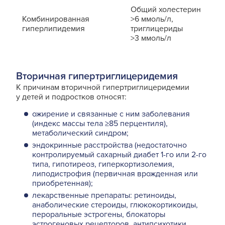
Общий холестерин
То
Комбинированная
>6 ммоль/л,
би
гиперлипидемия
триглицериды
из
>3 ммоль/л
Вторичная гипертриглицеридемия
К причинам вторичной гипертриглицеридемии
у детей и подростков относят:
ожирение и связанные с ним заболевания
(индекс массы тела ≥85 перцентиля),
метаболический синдром;
эндокринные расстройства (не­достаточно
контролируемый сахарный диабет 1-го или 2-го
типа, гипотиреоз, гиперкортизолемия,
липодистрофия (первичная врожденная или
приобретенная);
лекарственные препараты: ретинои­ды,
анаболические стероиды, глюкокортикоиды,
пероральные эстрогены, блокаторы
эстрогеновых рецепторов, антипсихотики