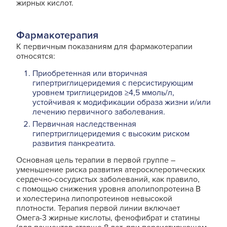
жирных кислот.
Фармакотерапия
К первичным показаниям для фармакотерапии
относятся:
Приобретенная или вторичная
гипертриглицеридемия с персистирующим
уровнем триглицеридов ≥4,5 ммоль/л,
устойчивая к модификации образа жизни и/или
лечению первичного заболевания.
Первичная наследственная
гипертриглицеридемия с высоким риском
развития панкреатита.
Основная цель терапии в первой группе ―
уменьшение риска развития атеросклеротических
сердечно-сосудистых заболеваний, как правило,
с помощью снижения уровня аполипопротеина В
и холестерина липопротеинов невысокой
плотности. Терапия первой линии включает
Омега-3 жирные кислоты, фенофибрат и статины