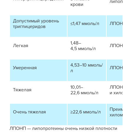
липопрот
крови
Допустимый уровень
≤1,47 ммоль/л
ЛПОНП
триглицеридов
1,48–
Легкая
ЛПОНП
4,5 ммоль/л
4,53–10 ммоль/
Умеренная
ЛПОНП
л
10,01–
ЛПОНП
Тяжелая
22,6 ммоль/л
и хиломи
Преимуще
Очень тяжелая
≥22,6 ммоль/л
хиломикр
ЛПОНП — липопротеины очень низкой плотности