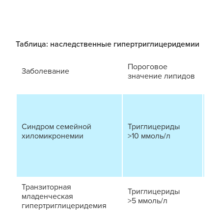
Таблица: наследственные гипертриглицеридемии
Пороговое
Кл
Заболевание
значение липидов
пр
За
лип
ге
Синдром семейной
Триглицериды
эр
хиломикронемии
>10 ммоль/л
бол
тош
па
Транзиторная
Триглицериды
За
младенческая
>5 ммоль/л
бо
гипертриглицеридемия