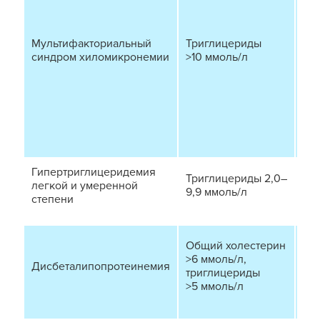
из
си
(ли
Мультифакториальный
Триглицериды
ге
синдром хиломикронемии
>10 ммоль/л
эр
бол
тош
пан
по
ат
Гипертриглицеридемия
Триглицериды 2,0–
Как
легкой и умеренной
9,9 ммоль/л
отс
степени
Как
Общий холестерин
отс
>6 ммоль/л,
Дисбеталипопротеинемия
Во
триглицериды
и 
>5 ммоль/л
кс