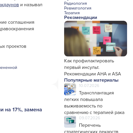
Радиология
окдаунов
и называл
Ревматология
Терапия
Рекомендации
Урология и нефрология
нние соглашения
Фармакология
Хирургия с реаниматологией
здравоохранения
Эндокринология
Психиатрия
Офтальмология
ых проектов
Эндоскопия
Стоматология
Травматология и ортопедия
Генетика
Как профилактировать
Фтизиатрия
первый инсульт.
мененной
Рекомендации AHA и ASA
Популярные материалы
10.07.2026
Трансплантация
легких повышала
выживаемость по
и на 17%, замена
сравнению с терапией рака
09.07.2026
Перечень
стратегических лекарств