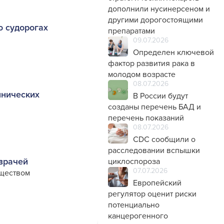
дополнили нусинерсеном и
другими дорогостоящими
о судорогах
препаратами
09.07.2026
Определен ключевой
фактор развития рака в
молодом возрасте
08.07.2026
инических
В России будут
созданы перечень БАД и
перечень показаний
08.07.2026
CDC сообщили о
расследовании вспышки
врачей
циклоспороза
07.07.2026
бществом
Европейский
регулятор оценит риски
потенциально
канцерогенного