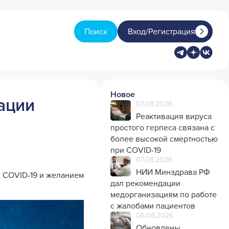
Поиск
Вход/Регистрация
Новое
ации
07.08.2026
Реактивация вируса
простого герпеса связана с
более высокой смертностью
при COVID-19
07.08.2026
НИИ Минздрава РФ
и COVID‑19 и желанием
дал рекомендации
медорганизациям по работе
с жалобами пациентов
06.08.2026
Обновлены