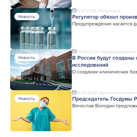
16.01.2026
Педиатрия
Регулятор обязал произ
Новость
Предупреждение касается де
09.06.2025
Здравоохранение 
В России будут созданы
Новость
исследований
О создании клинических ба
16.03.2026
Здравоохранение 
Председатель Госдумы Р
Новость
Вячеслав Володин предлож