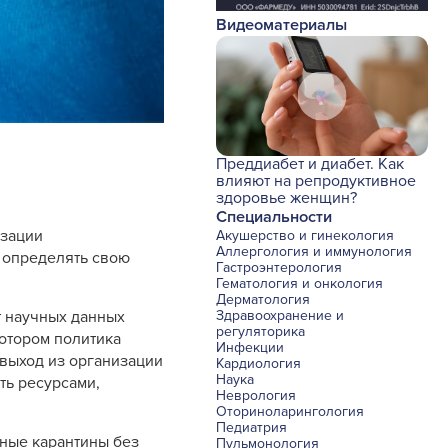
Видеоматериалы
Преддиабет и диабет. Как
влияют на репродуктивное
здоровье женщин?
Специальности
изации
Акушерство и гинекология
Аллергология и иммунология
о определять свою
Гастроэнтерология
Гематология и онкология
Дерматология
Здравоохранение и
т научных данных
регуляторика
отором политика
Инфекции
 выход из организации
Кардиология
Наука
ть ресурсами,
Неврология
Оториноларингология
Педиатрия
чные карантины без
Пульмонология