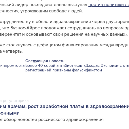
тинский лидер последовательно выступал
против политики л
ечности», угрожающим свободе людей.
отрудничеству в области здравоохранения через двусторо
, что Буэнос-Айрес продолжает сотрудничать по вопросам 
уверенитет и основывают свои решения на научных данных».
уже столкнулась с дефицитом финансирования международн
а четверть.
Следующая новость
Минпромторга
Более 40 серий антибиотиков «Джодас Экспоим» с от
регистрацией признаны фальсификатом
и регуляторика
им врачам, рост заработной платы в здравоохранени
ронными
т обзор новостей российского здравоохранения