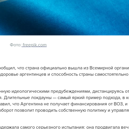
Фото:
freepik.com
ообщил, что страна официально вышла из Всемирной орган
 здоровье аргентинцев и способность страны самостоятельн
ченную идеологическими предубеждениями, дистанцируясь о
. Длительные локдауны — самый яркий пример подхода, в к
авил, что Аргентина не получает финансирования от ВОЗ, и
оборот позволит проводить собственную политику и управля
ыдержала самого серьезного испытания: она продвигала ве