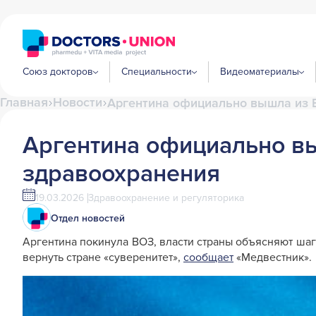
Союз докторов
Специальности
Видеоматериалы
Главная
Новости
Аргентина официально вышла из 
Аргентина официально в
здравоохранения
19.03.2026
Здравоохранение и регуляторика
Отдел новостей
Аргентина покинула ВОЗ, власти страны объясняют ша
вернуть стране «суверенитет»,
сообщает
«Медвестник».