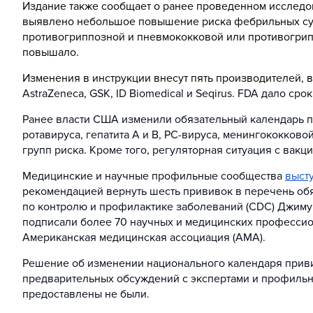
Издание также сообщает о ранее проведенном исследо
выявлено небольшое повышение риска фебрильных судо
противогриппозной и пневмококковой или противогрипп
повышало.
Изменения в инструкции внесут пять производителей, в
AstraZeneca, GSK, ID Biomedical и Seqirus. FDA дало ср
Ранее власти США изменили обязательный календарь пр
ротавируса, гепатита А и B, РС-вируса, менингококков
групп риска. Кроме того, регуляторная ситуация с вакц
Медицинские и научные профильные сообщества
выст
рекомендацией вернуть шесть прививок в перечень о
по контролю и профилактике заболеваний (CDC) Джиму
подписали более 70 научных и медицинских профессио
Американская медицинская ассоциация (AMA).
Решение об изменении национального календаря приви
предварительных обсуждений с экспертами и профильн
предоставлены не были.