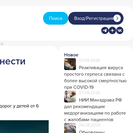
Поиск
Вход/Регистрация
ах
Новое
нести
07.08.2026
Реактивация вируса
простого герпеса связана с
более высокой смертностью
при COVID-19
07.08.2026
НИИ Минздрава РФ
орог у детей от 6
дал рекомендации
медорганизациям по работе
с жалобами пациентов
06.08.2026
Обновлены