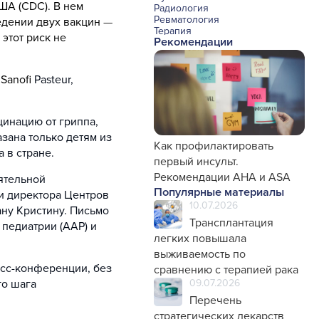
ША (CDC). В нем
Радиология
Ревматология
едении двух вакцин
—
Терапия
этот риск не
Рекомендации
Урология и нефрология
Фармакология
Хирургия с реаниматологией
Эндокринология
 Sanofi
Pasteur,
Психиатрия
Офтальмология
Эндоскопия
цинацию от гриппа,
Стоматология
Травматология и ортопедия
зана только детям из
Генетика
Как профилактировать
 в стране.
Фтизиатрия
первый инсульт.
Рекомендации AHA и ASA
ятельной
Популярные материалы
и директора Центров
10.07.2026
ну Кристину. Письмо
Трансплантация
педиатрии (AAP) и
легких повышала
выживаемость по
есс-конференции, без
сравнению с терапией рака
го шага
09.07.2026
Перечень
стратегических лекарств