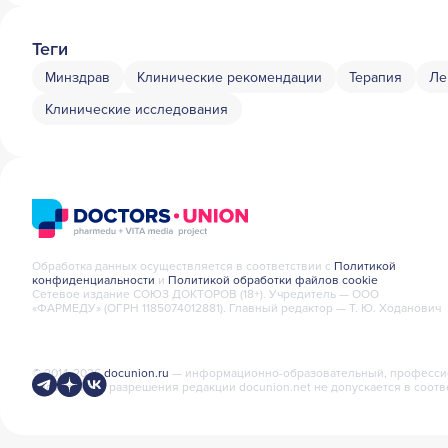
Теги
Минздрав
Клинические рекомендации
Терапия
Ле
Клинические исследования
Обработка данных осуществляется в соответствии с
Политикой
конфиденциальности
и
Политикой обработки файлов cookie
Сетевое издание СОЮЗ ДОКТОРОВ (18+). Учредитель — ООО
«ФАРМЕДУ» (ОГРН 1185074012881). Главный редактор — Т. Ю. Ходанович
© 2014-2026
docunion.ru
— информационно-образовательный, профессион
письменного разрешения редакции docunion.net не допускается в соотв