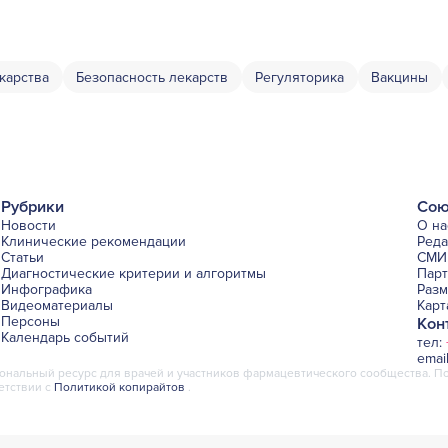
карства
Безопасность лекарств
Регуляторика
Вакцины
Рубрики
Сою
Новости
О на
Клинические рекомендации
Ред
Статьи
СМИ 
Диагностические критерии и алгоритмы
Пар
Инфографика
Раз
Видеоматериалы
Карт
Персоны
Кон
Календарь событий
тел:
emai
альный ресурс для врачей и участников фармацевтического сообщества. По
етствии с
Политикой копирайтов
.