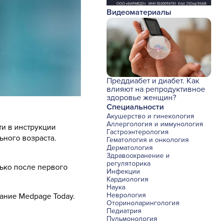
Видеоматериалы
Преддиабет и диабет. Как
влияют на репродуктивное
здоровье женщин?
Специальности
Акушерство и гинекология
Аллергология и иммунология
ти в инструкции
Гастроэнтерология
ьного возраста.
Гематология и онкология
Дерматология
Здравоохранение и
регуляторика
ько после первого
Инфекции
Кардиология
Наука
Неврология
ание Medpage Today.
Оториноларингология
Педиатрия
Пульмонология