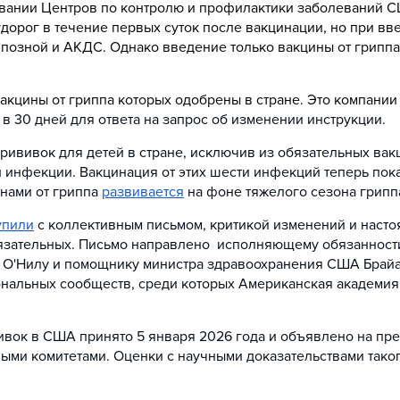
вании Центров по контролю и профилактики заболеваний С
рог в течение первых суток после вакцинации, но при вв
озной и АКДС. Однако введение только вакцины от гриппа 
акцины от гриппа которых одобрены в стране. Это компании
ок в 30 дней для ответа на запрос об изменении инструкции.
ививок для детей в стране, исключив из обязательных вак
ой инфекции. Вакцинация от этих шести инфекций теперь пока
инами от гриппа
развивается
на фоне тяжелого сезона гриппа
упили
с коллективным письмом, критикой изменений и насто
бязательных. Письмо направлено исполняющему обязанност
 О'Нилу и помощнику министра здравоохранения США Брайа
нальных сообществ, среди которых Американская академия 
вок в США принято 5 января 2026 года и объявлено на пр
ыми комитетами. Оценки с научными доказательствами тако