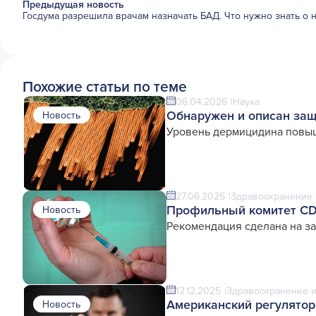
Предыдущая новость
Госдума разрешила врачам назначать БАД. Что нужно знать о 
Похожие статьи по теме
06.04.2026
Наука
Обнаружен и описан за
Новость
Уровень дермицидина повыш
27.06.2025
Здравоохранение 
Профильный комитет CDC
Новость
Рекомендация сделана на за
12.12.2025
Здравоохранение и
Американский регулятор
Новость