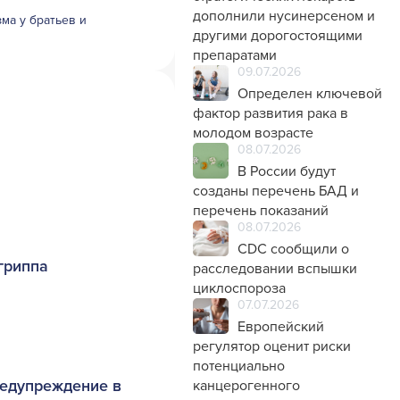
дополнили нусинерсеном и
ма у братьев и
другими дорогостоящими
препаратами
09.07.2026
Определен ключевой
фактор развития рака в
молодом возрасте
08.07.2026
В России будут
созданы перечень БАД и
перечень показаний
08.07.2026
CDC сообщили о
гриппа
расследовании вспышки
циклоспороза
07.07.2026
Европейский
регулятор оценит риски
потенциально
редупреждение в
канцерогенного