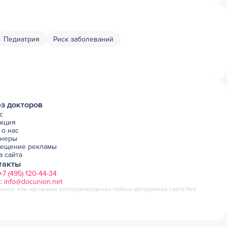
Педиатрия
Риск заболеваний
з докторов
с
акция
о нас
тнеры
мещение рекламы
а сайта
такты
+7 (495) 120-44-34
l:
info@docunion.net
лное или частичное воспроизведение любых материалов сайта без