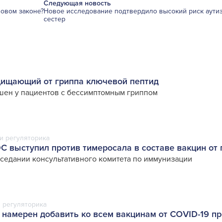
Следующая новость
новом законе?
Новое исследование подтвердило высокий риск аутиз
сестер
щищающий от гриппа ключевой пептид
ен у пациентов с бессимптомным гриппом
и регуляторика
 выступил против тимеросала в составе вакцин от 
седании консультативного комитета по иммунизации
 регуляторика
 намерен добавить ко всем вакцинам от COVID-19 п