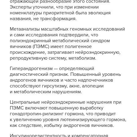
отражающей разнообразие этого состояния.
Эксперты уточнили, что при изменении
номенклатуры приоритетной была эволюция
названия, не трансформация.
Метаанализы масштабных геномных исследований
и сами исследования подтвердили, что
полиэндокринный метаболический синдром
яичников (ПЭМС) имеет полигенное
происхождение, затрагивает нейроэндокринную,
репродуктивную систему, метаболизм.
Гиперандрогенизм — определяющий
диагностический признак. Повышенный уровень
андрогенов яичников и часто надпочечников
способствуют гирсутизму, акне, алопеции
и метаболическим нарушениям.
Центральные нейроэндокринные нарушения при
ПЭМС включают повышенную выработку
гонадотропин-рилизинг гормона, что приводит
к увеличению уровня лютеинизирующего гормона,
как следствие, избытку андрогенов яичников.
Инсулинорезистентность и компенсаторная