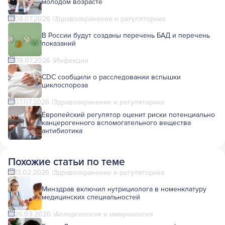
молодом возрасте
08.07.2026
Здравоохранение и регуляторика
В России будут созданы перечень БАД и перечень
показаний
08.07.2026
Инфекции
CDC сообщили о расследовании вспышки
циклоспороза
07.07.2026
Здравоохранение и регуляторика
Европейский регулятор оценит риски потенциально
канцерогенного вспомогательного вещества
антибиотика
Похожие статьи по теме
13.02.2026
Здравоохранение и регуляторика
Минздрав включил нутрициолога в номенклатуру
медицинских специальностей
26.03.2026
Аллергология и иммунология