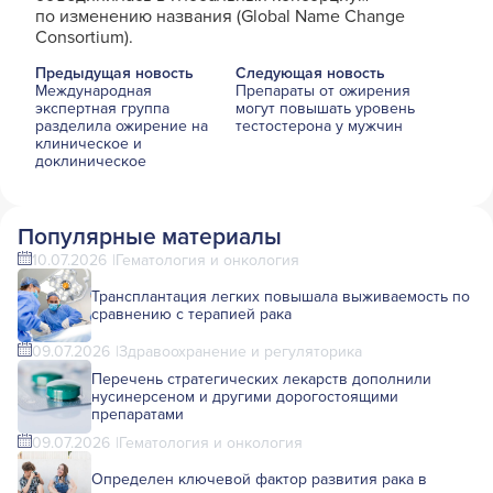
по изменению названия (Global Name Change
Consortium).
Предыдущая новость
Следующая новость
Международная
Препараты от ожирения
экспертная группа
могут повышать уровень
разделила ожирение на
тестостерона у мужчин
клиническое и
доклиническое
Популярные материалы
10.07.2026
Гематология и онкология
Трансплантация легких повышала выживаемость по
сравнению с терапией рака
09.07.2026
Здравоохранение и регуляторика
Перечень стратегических лекарств дополнили
нусинерсеном и другими дорогостоящими
препаратами
09.07.2026
Гематология и онкология
Определен ключевой фактор развития рака в