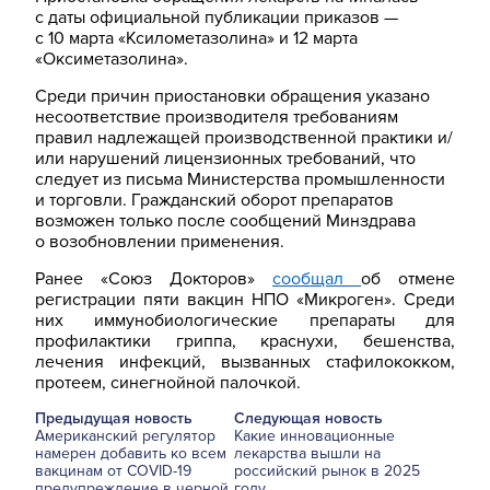
с даты официальной публикации приказов —
с 10 марта «Ксилометазолина» и 12 марта
«Оксиметазолина».
Среди причин приостановки обращения указано
несоответствие производителя требованиям
правил надлежащей производственной практики и/
или нарушений лицензионных требований, что
следует из письма Министерства промышленности
и торговли. Гражданский оборот препаратов
возможен только после сообщений Минздрава
о возобновлении применения.
Ранее «Союз Докторов»
сообщал
об отмене
регистрации пяти вакцин НПО «Микроген». Среди
них иммунобиологические препараты для
профилактики гриппа, краснухи, бешенства,
лечения инфекций, вызванных стафилококком,
протеем, синегнойной палочкой.
Предыдущая новость
Следующая новость
Американский регулятор
Какие инновационные
намерен добавить ко всем
лекарства вышли на
вакцинам от COVID-19
российский рынок в 2025
предупреждение в черной
году