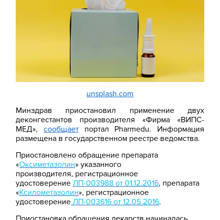
unsplash.com
Минздрав приостановил применение двух
деконгестантов производителя «Фирма «ВИПС-
МЕД»,
сообщает
портал
Pharmedu
. Информация
размещена в государственном реестре ведомства.
Приостановлено обращение препарата
«
Оксиметазолин
» указанного
производителя, регистрационное
удостоверение
ЛП-003988 от 01.12.2016
, препарата
«
Ксилометазолин
», регистрационное
удостоверение
ЛП-003616 от 12.05.2016
.
Приостановка обращения лекарств начиналась