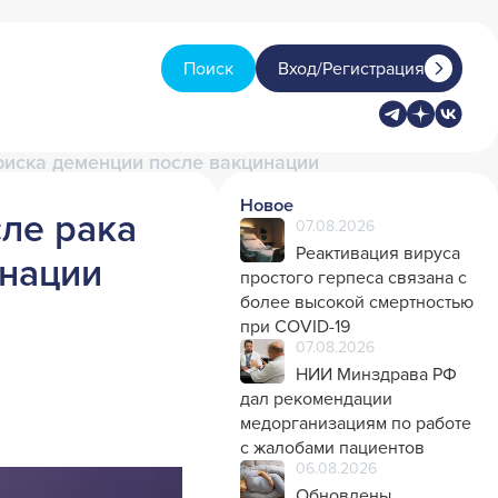
Поиск
Вход/Регистрация
риска деменции после вакцинации
Новое
ле рака
07.08.2026
Реактивация вируса
инации
простого герпеса связана с
более высокой смертностью
при COVID-19
07.08.2026
НИИ Минздрава РФ
дал рекомендации
медорганизациям по работе
с жалобами пациентов
06.08.2026
Обновлены