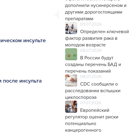
дополнили нусинерсеном и
другими дорогостоящими
препаратами
09.07.2026
Определен ключевой
фактор развития рака в
ическом инсульте
молодом возрасте
08.07.2026
В России будут
созданы перечень БАД и
перечень показаний
08.07.2026
 после инсульта
CDC сообщили о
расследовании вспышки
циклоспороза
07.07.2026
Европейский
регулятор оценит риски
потенциально
канцерогенного