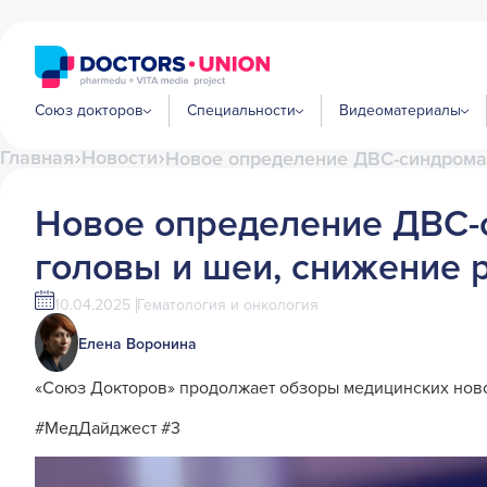
Союз докторов
Специальности
Видеоматериалы
Главная
Новости
Новое определение ДВС-синдрома,
Новое определение ДВС-с
головы и шеи, снижение 
10.04.2025
Гематология и онкология
Елена Воронина
«Союз Докторов» продолжает обзоры медицинских ново
#МедДайджест #3