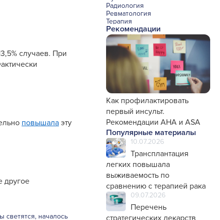
Радиология
Ревматология
Терапия
Рекомендации
Урология и нефрология
Фармакология
Хирургия с реаниматологией
3,5% случаев. При
Эндокринология
Психиатрия
Фактически
Офтальмология
Эндоскопия
Стоматология
Травматология и ортопедия
Генетика
Как профилактировать
Фтизиатрия
первый инсульт.
Рекомендации AHA и ASA
тельно
повышала
эту
Популярные материалы
10.07.2026
Трансплантация
легких повышала
выживаемость по
е другое
сравнению с терапией рака
09.07.2026
Перечень
ы светятся, началось
стратегических лекарств