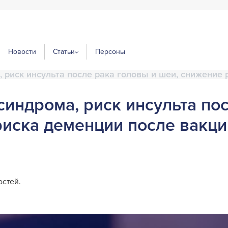
Новости
Статьи
Персоны
 риск инсульта после рака головы и шеи, снижение 
индрома, риск инсульта пос
риска деменции после вакц
стей.