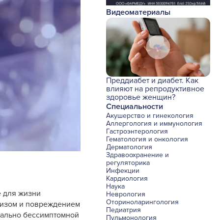
Видеоматериалы
Преддиабет и диабет. Как
влияют на репродуктивное
здоровье женщин?
Специальности
Акушерство и гинекология
Аллергология и иммунология
Гастроэнтерология
Гематология и онкология
Дерматология
Здравоохранение и
регуляторика
Инфекции
Кардиология
Наука
е для жизни
Неврология
Оториноларингология
лизом и повреждением
Педиатрия
иально бессимптомной
Пульмонология