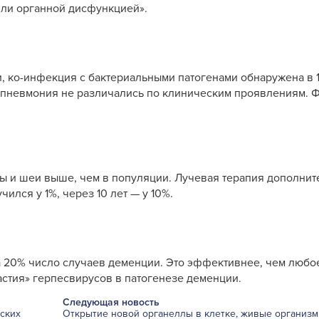
или органной дисфункцией».
, ко-инфекция с бактериальными патогенами обнаружена в 1
 пневмония не различались по клиническим проявлениям. 
вы и шеи выше, чем в популяции. Лучевая терапия дополни
ился у 1%, через 10 лет — у 10%.
 20% число случаев деменции. Это эффективнее, чем любо
астия» герпесвирусов в патогенезе деменции.
Следующая новость
ских
Открытие новой органеллы в клетке, живые организм