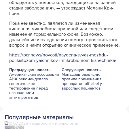
обнаружить у подростков, находящихся на ранней
стадии заболевания», — утверждает Мелани Кри-
Грин.
Пока неизвестно, является ли измененная
кишечная микробиота причиной или следствием
изменения гормонального фона. Возможно,
дальнейшие исследования помогут прояснить этот
вопрос и найти открытию клиническое применение.
https://pcr.news/novosti/naydena-svyaz-mezhdu-
polikistozom-yaichnikov-i-mikrobiomom-kishechnika/
Предыдущая новость
Следующая новость
Американская ассоциация
Минздрав разъяснил
AHA рекомендовала
правила применения
генетическое
препаратов off-label у
тестирование перед
взрослых пациентов
назначением
антиагрегантов
Популярные материалы
10.07.2026
Гематология и онкология