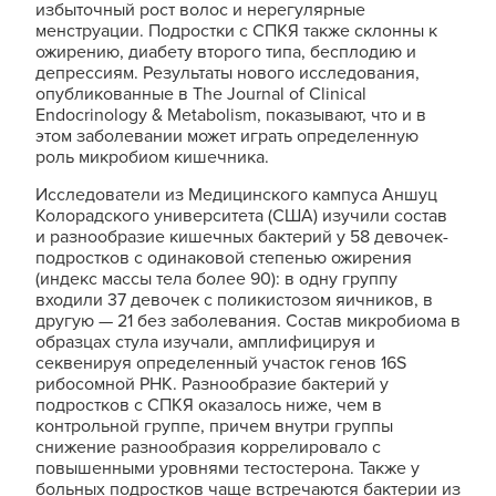
избыточный рост волос и нерегулярные
менструации. Подростки с СПКЯ также склонны к
ожирению, диабету второго типа, бесплодию и
депрессиям. Результаты нового исследования,
опубликованные в The Journal of Clinical
Endocrinology & Metabolism, показывают, что и в
этом заболевании может играть определенную
роль микробиом кишечника.
Исследователи из Медицинского кампуса Аншуц
Колорадского университета (США) изучили состав
и разнообразие кишечных бактерий у 58 девочек-
подростков с одинаковой степенью ожирения
(индекс массы тела более 90): в одну группу
входили 37 девочек с поликистозом яичников, в
другую — 21 без заболевания. Состав микробиома в
образцах стула изучали, амплифицируя и
секвенируя определенный участок генов 16S
рибосомной РНК. Разнообразие бактерий у
подростков с СПКЯ оказалось ниже, чем в
контрольной группе, причем внутри группы
снижение разнообразия коррелировало с
повышенными уровнями тестостерона. Также у
больных подростков чаще встречаются бактерии из