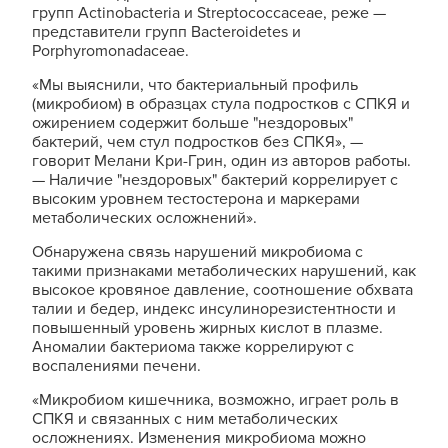
групп Actinobacteria и Streptococcaceae, реже —
представители групп Bacteroidetes и
Porphyromonadaceae.
«Мы выяснили, что бактериальный профиль
(микробиом) в образцах стула подростков с СПКЯ и
ожирением содержит больше "нездоровых"
бактерий, чем стул подростков без СПКЯ», —
говорит Мелани Кри-Грин, один из авторов работы.
— Наличие "нездоровых" бактерий коррелирует с
высоким уровнем тестостерона и маркерами
метаболических осложнений».
Обнаружена связь нарушений микробиома с
такими признаками метаболических нарушений, как
высокое кровяное давление, соотношение обхвата
талии и бедер, индекс инсулинорезистентности и
повышенный уровень жирных кислот в плазме.
Аномалии бактериома также коррелируют с
воспалениями печени.
«Микробиом кишечника, возможно, играет роль в
СПКЯ и связанных с ним метаболических
осложнениях. Изменения микробиома можно