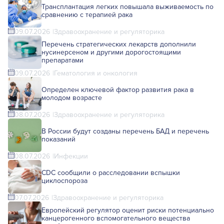
Трансплантация легких повышала выживаемость по
сравнению с терапией рака
09.07.2026
Здравоохранение и регуляторика
Перечень стратегических лекарств дополнили
нусинерсеном и другими дорогостоящими
препаратами
09.07.2026
Гематология и онкология
Определен ключевой фактор развития рака в
молодом возрасте
08.07.2026
Здравоохранение и регуляторика
В России будут созданы перечень БАД и перечень
показаний
08.07.2026
Инфекции
CDC сообщили о расследовании вспышки
циклоспороза
07.07.2026
Здравоохранение и регуляторика
Европейский регулятор оценит риски потенциально
канцерогенного вспомогательного вещества