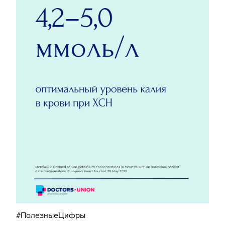
#ПолезныеЦифры