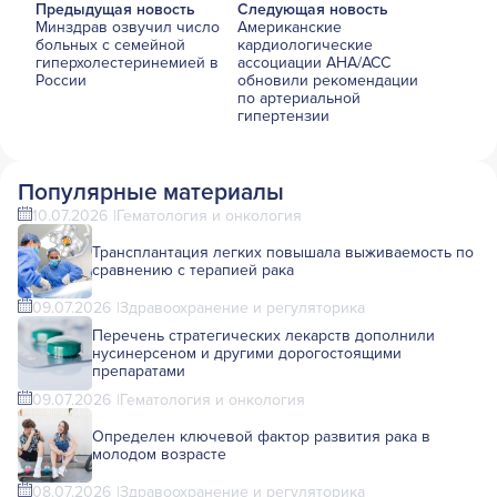
Предыдущая новость
Следующая новость
Минздрав озвучил число
Американские
больных с семейной
кардиологические
гиперхолестеринемией в
ассоциации AHA/ACC
России
обновили рекомендации
по артериальной
гипертензии
Популярные материалы
10.07.2026
Гематология и онкология
Трансплантация легких повышала выживаемость по
сравнению с терапией рака
09.07.2026
Здравоохранение и регуляторика
Перечень стратегических лекарств дополнили
нусинерсеном и другими дорогостоящими
препаратами
09.07.2026
Гематология и онкология
Определен ключевой фактор развития рака в
молодом возрасте
08.07.2026
Здравоохранение и регуляторика