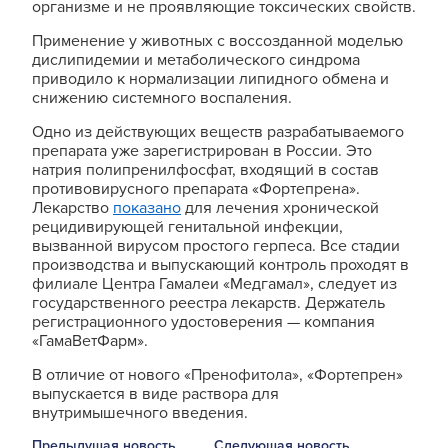
организме и не проявляющие токсических свойств.
Применение у животных с воссозданной моделью
дислипидемии и метаболического синдрома
приводило к нормализации липидного обмена и
снижению системного воспаления.
Одно из действующих веществ разрабатываемого
препарата уже зарегистрирован в России. Это
натрия полипренилфосфат, входящий в состав
противовирусного препарата «Фортепрена».
Лекарство
показано
для лечения хронической
рецидивирующей генитальной инфекции,
вызванной вирусом простого герпеса. Все стадии
производства и выпускающий контроль проходят в
филиале Центра Гамалеи «Медгамал», следует из
государственного реестра лекарств. Держатель
регистрационного удостоверения — компания
«ГамаВетФарм».
В отличие от нового «Пренофитола», «Фортепрен»
выпускается в виде раствора для
внутримышечного введения.
Предыдущая новость
Следующая новость