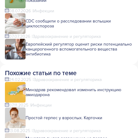
показаний
08.07.2026
Инфекции
CDC сообщили о расследовании вспышки
циклоспороза
07.07.2026
Здравоохранение и регуляторика
Европейский регулятор оценит риски потенциально
канцерогенного вспомогательного вещества
антибиотика
Похожие статьи по теме
24.02.2025
Здравоохранение и регуляторика
Минздрав рекомендовал изменить инструкцию
амиодарона
07.11.2025
Инфекции
Простой герпес у взрослых. Карточки
13.08.2025
Здравоохранение и регуляторика