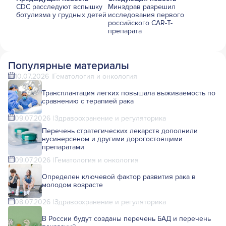
CDC расследуют вспышку
Минздрав разрешил
ботулизма у грудных детей
исследования первого
российского CAR-T-
препарата
Популярные материалы
10.07.2026
Гематология и онкология
Трансплантация легких повышала выживаемость по
сравнению с терапией рака
09.07.2026
Здравоохранение и регуляторика
Перечень стратегических лекарств дополнили
нусинерсеном и другими дорогостоящими
препаратами
09.07.2026
Гематология и онкология
Определен ключевой фактор развития рака в
молодом возрасте
08.07.2026
Здравоохранение и регуляторика
В России будут созданы перечень БАД и перечень