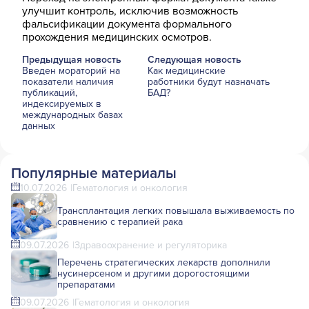
улучшит контроль, исключив возможность
фальсификации документа формального
прохождения медицинских осмотров.
Предыдущая новость
Следующая новость
Введен мораторий на
Как медицинские
показатели наличия
работники будут назначать
публикаций,
БАД?
индексируемых в
международных базах
данных
Популярные материалы
10.07.2026
Гематология и онкология
Трансплантация легких повышала выживаемость по
сравнению с терапией рака
09.07.2026
Здравоохранение и регуляторика
Перечень стратегических лекарств дополнили
нусинерсеном и другими дорогостоящими
препаратами
09.07.2026
Гематология и онкология