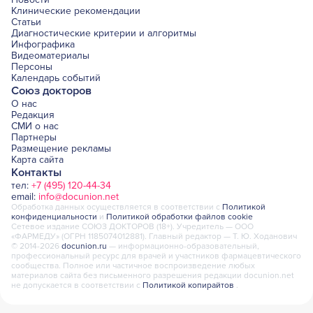
Клинические рекомендации
Статьи
Диагностические критерии и алгоритмы
Инфографика
Видеоматериалы
Персоны
Календарь событий
Союз докторов
О нас
Редакция
СМИ о нас
Партнеры
Размещение рекламы
Карта сайта
Контакты
тел:
+7 (495) 120-44-34
email:
info@docunion.net
Обработка данных осуществляется в соответствии с
Политикой
конфиденциальности
и
Политикой обработки файлов cookie
Сетевое издание СОЮЗ ДОКТОРОВ (18+). Учредитель — ООО
«ФАРМЕДУ» (ОГРН 1185074012881). Главный редактор — Т. Ю. Ходанович
© 2014-2026
docunion.ru
— информационно-образовательный,
профессиональный ресурс для врачей и участников фармацевтического
сообщества. Полное или частичное воспроизведение любых
материалов сайта без письменного разрешения редакции docunion.net
не допускается в соответствии с
Политикой копирайтов
.