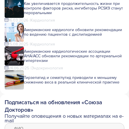
Как увеличивается продолжительность жизни при
контроле факторов риска, ингибиторы PCSK9 станут
пероральными
16.03.2026
Кардиология
Американские кардиологи обновили рекомендации
по ведению пациентов с дислипидемией
15.08.2025
Кардиология
Американские кардиологические ассоциации
AHA/ACC обновили рекомендации по артериальной
гипертензии
24.06.2025
Эндокринология
Тирзепатид и семаглутид приводили к меньшему
снижению веса в реальной клинической практике
Подписаться на обновления «Союза
Докторов»
Получайте оповещения о новых материалах на e-
mail