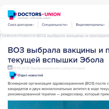
Союз докторов
Специальности
Видеоматериалы
Главная
Новости
ВОЗ выбрала вакцины и препарат
ВОЗ выбрала вакцины и п
текущей вспышки Эбола
29.05.2026
Здравоохранение и регуляторика
Отдел новостей
Всемирная организация здравоохранения (ВОЗ) после 
кандидатов и двух моноклональных антител в ходе тек
рекомендованной терапии — ремдесевир, который прим