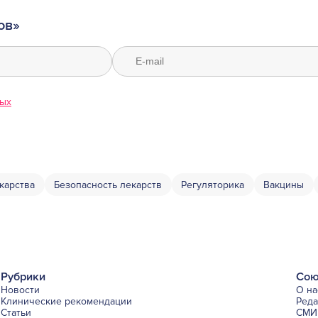
ов»
ных
карства
Безопасность лекарств
Регуляторика
Вакцины
Рубрики
Сою
Новости
О на
Клинические рекомендации
Ред
Статьи
СМИ 