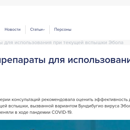
Новости
Статьи
Персоны
ы для использования при текущей вспышки Эбола
репараты для использован
серии консультаций рекомендовала оценить эффективность 
ущей вспышки, вызванной вариантом Бундибугио вируса Эбо
еняли в ходе пандемии COVID-19.