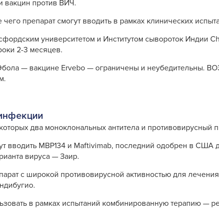
и вакцин против ВИЧ.
е чего препарат смогут вводить в рамках клинических испыт
ксфордским университетом и Институтом сывороток Индии C
роки 2-3 месяцев.
Эбола — вакцине Ervebo — ограничены и неубедительны. ВО
м.
 инфекции
которых два моноклональных антитела и противовирусный 
т вводить MBP134 и Maftivimab, последний одобрен в США 
арианта вируса — Заир.
епарат с широкой противовирусной активностью для лечени
ндибугио.
льзовать в рамках испытаний комбинированную терапию — р