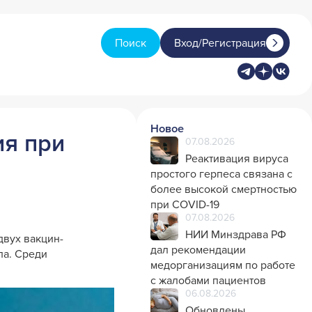
Поиск
Вход/Регистрация
Новое
ия при
07.08.2026
Реактивация вируса
простого герпеса связана с
более высокой смертностью
при COVID-19
07.08.2026
НИИ Минздрава РФ
двух вакцин-
дал рекомендации
ла. Среди
медорганизациям по работе
с жалобами пациентов
06.08.2026
Обновлены