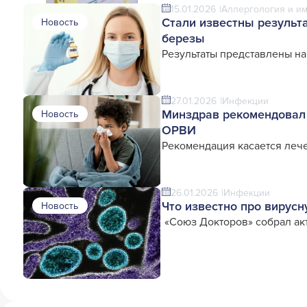
15.01.2026
Аллергология и и
Стали известны результ
Новость
березы
Результаты представлены н
27.01.2026
Инфекции
Минздрав рекомендовал 
Новость
ОРВИ
Рекомендация касается леч
26.01.2026
Инфекции
Что известно про вирус
Новость
«Союз Докторов» собрал ак