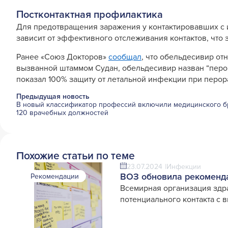
Постконтактная профилактика
Для предотвращения заражения у контактировавших с
зависит от эффективного отслеживания контактов, что 
Ранее «Союз Докторов»
сообщал
, что обельдесивир о
вызванной штаммом Судан, обельдесивир назван “перо
показал 100% защиту от летальной инфекции при перо
Предыдущая новость
В новый классификатор профессий включили медицинского б
120 врачебных должностей
Похожие статьи по теме
23.07.2024
Инфекции
ВОЗ обновила рекоменда
Рекомендации
Всемирная организация зд
потенциального контакта с