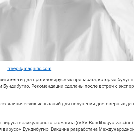
freepik
/
magnific.com
нтитела и два противовирусных препарата, которые будут 
 Бундибугио. Рекомендации сделаны после встреч с экспер
ках клинических испытаний для получения достоверных дан
ируса везикулярного стоматита (rVSV Bundibugyo vaccine) 
я вирусом Бундибугио. Вакцина разработана Международно