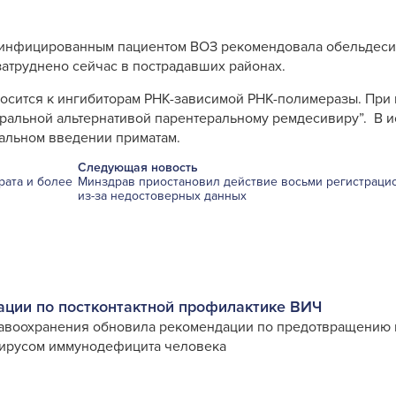
 инфицированным пациентом ВОЗ рекомендовала обельдесив
затруднено сейчас в пострадавших районах.
тносится к ингибиторам РНК-зависимой РНК-полимеразы. При
ральной альтернативой парентеральному ремдесивиру”. В 
ральном введении приматам.
Следующая новость
рата и более
Минздрав приостановил действие восьми регистраци
из-за недостоверных данных
ции по постконтактной профилактике ВИЧ
равоохранения обновила рекомендации по предотвращению
 вирусом иммунодефицита человека