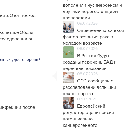
дополнили нусинерсеном и
другими дорогостоящими
ир. Этот подход
препаратами
09.07.2026
Определен ключевой
 вспышке Эбола,
фактор развития рака в
исследовании он
молодом возрасте
08.07.2026
В России будут
онных удостоверений
созданы перечень БАД и
перечень показаний
08.07.2026
CDC сообщили о
расследовании вспышки
циклоспороза
07.07.2026
Европейский
 инфекции после
регулятор оценит риски
потенциально
канцерогенного