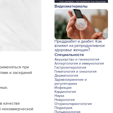
Видеоматериалы
Преддиабет и диабет. Как
влияют на репродуктивное
здоровье женщин?
Специальности
Акушерство и гинекология
Аллергология и иммунология
применяться при
Гастроэнтерология
Гематология и онкология
тами и заседаний
Дерматология
Здравоохранение и
регуляторика
ных.
Инфекции
Кардиология
Наука
Неврология
в качестве
Оториноларингология
Педиатрия
й некоммерческой
Пульмонология