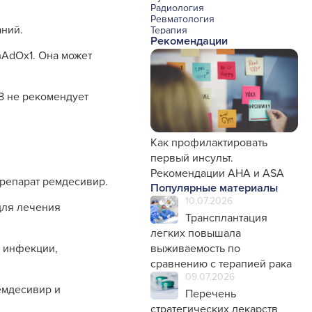
Радиология
Ревматология
аний.
Терапия
Рекомендации
Урология и нефрология
Фармакология
hAdOx1. Она может
Хирургия с реаниматологией
Эндокринология
Психиатрия
З не рекомендует
Офтальмология
Эндоскопия
Стоматология
Травматология и ортопедия
Генетика
Как профилактировать
Фтизиатрия
первый инсульт.
Рекомендации AHA и ASA
препарат ремдесивир.
Популярные материалы
10.07.2026
для лечения
Трансплантация
легких повышала
я инфекции,
выживаемость по
сравнению с терапией рака
09.07.2026
емдесивир и
Перечень
стратегических лекарств