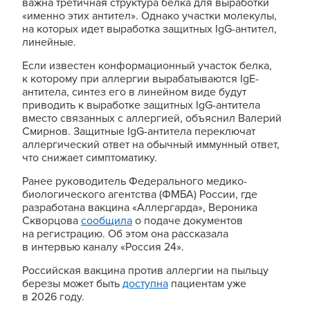
важна третичная структура белка для выработки
«именно этих антител». Однако участки молекулы,
на которых идет выработка защитных IgG-антител,
линейные.
Если известен
конформационный
участок белка,
к которому при аллергии вырабатываются IgE-
антитела, синтез его в линейном виде будут
приводить к выработке защитных
IgG
-антитела
вместо связанных с аллергией, объяснил Валерий
Смирнов. Защитные
IgG
-антитела переключат
аллергический
ответ на
обычный
иммунный
ответ,
что
снижает симптоматику.
Ранее руководитель Федерального медико-
биологического агентства (ФМБА) России, где
разработана вакцина «Аллергарда», Вероника
Скворцова
сообщила
о подаче документов
на регистрацию. Об этом она рассказала
в интервью каналу «Россия 24».
Российская вакцина против аллергии на пыльцу
березы может быть
доступна
пациентам уже
в 2026 году.