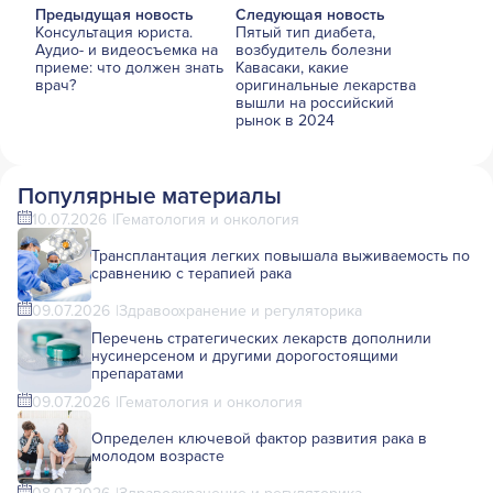
Предыдущая новость
Следующая новость
Консультация юриста.
Пятый тип диабета,
Аудио- и видеосъемка на
возбудитель болезни
приеме: что должен знать
Кавасаки, какие
врач?
оригинальные лекарства
вышли на российский
рынок в 2024
Популярные материалы
10.07.2026
Гематология и онкология
Трансплантация легких повышала выживаемость по
сравнению с терапией рака
09.07.2026
Здравоохранение и регуляторика
Перечень стратегических лекарств дополнили
нусинерсеном и другими дорогостоящими
препаратами
09.07.2026
Гематология и онкология
Определен ключевой фактор развития рака в
молодом возрасте