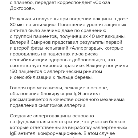
с плацебо, передает корреспондент «Союза
Докторов».
Результаты получены при введении вакцины в дозе
80 мкг на инъекцию. Повышение уровня защитных
антител было значимо даже по сравнению
с группой пациентов, получивших 40 мкг вакцины.
Валерий Смирнов представил результаты первой
и второй фазы испытаний «Аллергарды», которые
проводились на пациентах из-за риска
сенсибилизации здоровых добровольцев, что
соответствует мировой практике. Вакцину получили
150 пациентов с аллергическим ринитом
и сенсибилизации к пыльце березы.
Говоря про механизмы, лежащие в основе,
образование блокирующих IgG-антител
рассматривается в качестве основного механизма
подавления симптомов аллергии.
Создание аллерговакцины основано
на фундаментальном открытии, что участки белков,
которые ответственны за выработку «аллергенных»
IgE-антител, конформационные. В этом случае