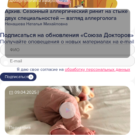
Аллергология и иммунология
Архив. Сезонный аллергический ринит на стыке
двух специальностей — взгляд аллерголога
Ненашева Наталья Михайловна
Подписаться на обновления «Союза Докторов»
Получайте оповещения о новых материалах на e-mail
Я даю свое согласие на
обработку персональных данных
Подписаться
09.04.2025
Педиатрия