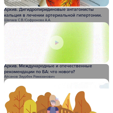
Терапия
Архив. Дигидропиридиновые антагонисты
кальция в лечении артериальной гипертонии.
Шалаев С.В.
/
Софронова А.А.
04.06.2025
Пульмонология
Архив. Международные и отечественные
рекомендации по БА: что нового?
Айсанов Заурбек Рамазанович
17.04.2025