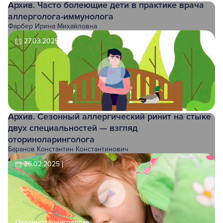
Архив. Часто болеющие дети в практике врача
аллерголога-иммунолога
Фарбер Ирина Михайловна
27.03.2025
Архив. Сезонный аллергический ринит на стыке
двух специальностей — взгляд
оториноларинголога
Баранов Константин Константинович
26.02.2025
Оториноларингология