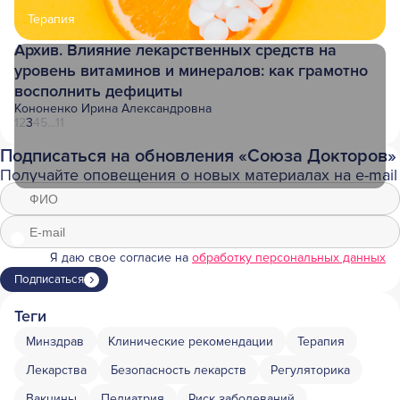
Терапия
Архив. Влияние лекарственных средств на
уровень витаминов и минералов: как грамотно
восполнить дефициты
Кононенко Ирина Александровна
1
2
3
4
5
...
11
Подписаться на обновления «Союза Докторов»
Получайте оповещения о новых материалах на e-mail
Я даю свое согласие на
обработку персональных данных
Подписаться
Теги
Минздрав
Клинические рекомендации
Терапия
Лекарства
Безопасность лекарств
Регуляторика
Вакцины
Педиатрия
Риск заболеваний