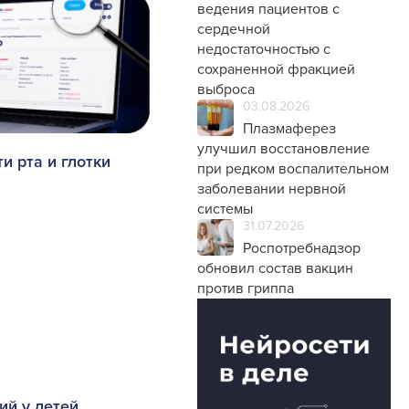
ведения пациентов с
сердечной
недостаточностью с
сохраненной фракцией
выброса
03.08.2026
Плазмаферез
улучшил восстановление
и рта и глотки
при редком воспалительном
заболевании нервной
системы
31.07.2026
Роспотребнадзор
обновил состав вакцин
против гриппа
ий у детей