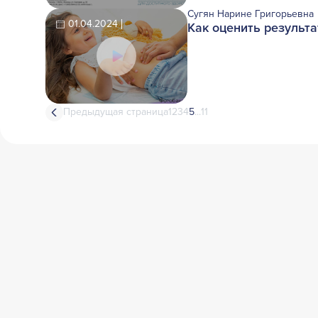
Сугян Нарине Григорьевна
01.04.2024
Как оценить результ
Предыдущая страница
1
2
3
4
5
...
11