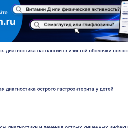
 диагностика патологии слизистой оболочки полост
 диагностика острого гастроэнтерита у детей
сы диагностики и лечения острых кишечных инфекц