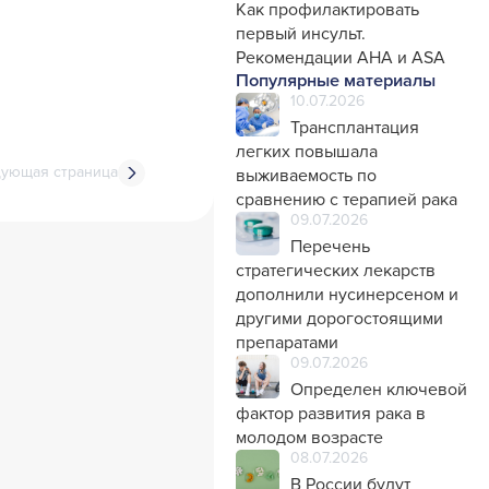
Генетика
Как профилактировать
Фтизиатрия
первый инсульт.
Рекомендации AHA и ASA
Популярные материалы
10.07.2026
Трансплантация
легких повышала
ующая страница
выживаемость по
сравнению с терапией рака
09.07.2026
Перечень
стратегических лекарств
дополнили нусинерсеном и
другими дорогостоящими
препаратами
09.07.2026
Определен ключевой
фактор развития рака в
молодом возрасте
08.07.2026
В России будут