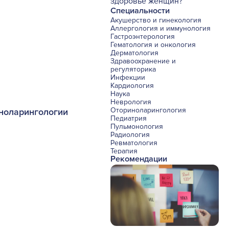
здоровье женщин?
Специальности
Акушерство и гинекология
Аллергология и иммунология
Гастроэнтерология
Гематология и онкология
Дерматология
Здравоохранение и
регуляторика
Инфекции
Кардиология
Наука
Неврология
Оториноларингология
иноларингологии
Педиатрия
Пульмонология
Радиология
Ревматология
Терапия
Рекомендации
Урология и нефрология
Фармакология
Хирургия с реаниматологией
Эндокринология
Психиатрия
Офтальмология
Эндоскопия
Стоматология
Травматология и ортопедия