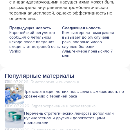
с инвалидизирующими нарушениями может быть
рассмотрена внутривенная тромболитическая
терапия альтеплазой, однако эффективность не
определена.
Предыдущая новость
Следующая новость
Европейский регулятор
Компьютерная томография
сообщил о летальном
вызывает до 5% случаев
исходе после введения
рака, впервые число
вакцины от ветряной оспы
случаев болезни
Varilrix
Альцгеймера превысило 7
млн
Популярные материалы
10.07.2026
Гематология и онкология
Трансплантация легких повышала выживаемость по
сравнению с терапией рака
09.07.2026
Здравоохранение и регуляторика
Перечень стратегических лекарств дополнили
нусинерсеном и другими дорогостоящими
препаратами