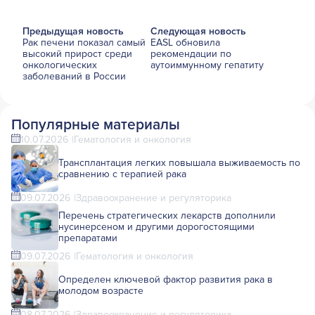
Предыдущая новость
Следующая новость
Рак печени показал самый
EASL обновила
высокий прирост среди
рекомендации по
онкологических
аутоиммунному гепатиту
заболеваний в России
Популярные материалы
10.07.2026
Гематология и онкология
Трансплантация легких повышала выживаемость по
сравнению с терапией рака
09.07.2026
Здравоохранение и регуляторика
Перечень стратегических лекарств дополнили
нусинерсеном и другими дорогостоящими
препаратами
09.07.2026
Гематология и онкология
Определен ключевой фактор развития рака в
молодом возрасте
08.07.2026
Здравоохранение и регуляторика