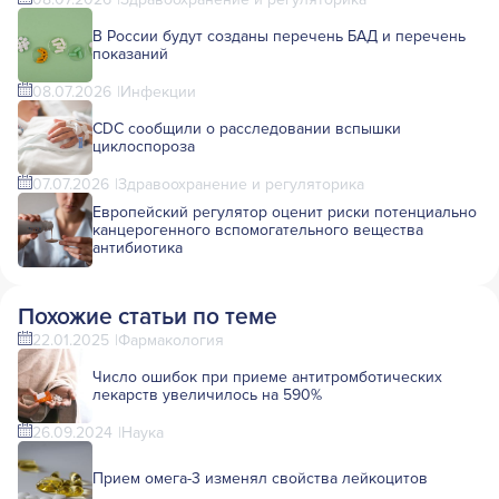
В России будут созданы перечень БАД и перечень
показаний
08.07.2026
Инфекции
CDC сообщили о расследовании вспышки
циклоспороза
07.07.2026
Здравоохранение и регуляторика
Европейский регулятор оценит риски потенциально
канцерогенного вспомогательного вещества
антибиотика
Похожие статьи по теме
22.01.2025
Фармакология
Число ошибок при приеме антитромботических
лекарств увеличилось на 590%
26.09.2024
Наука
Прием омега-3 изменял свойства лейкоцитов