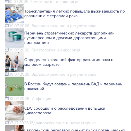
10.07.2026
Гематология и онкология
Трансплантация легких повышала выживаемость по
сравнению с терапией рака
09.07.2026
Здравоохранение и регуляторика
Перечень стратегических лекарств дополнили
нусинерсеном и другими дорогостоящими
препаратами
09.07.2026
Гематология и онкология
Определен ключевой фактор развития рака в
молодом возрасте
08.07.2026
Здравоохранение и регуляторика
В России будут созданы перечень БАД и перечень
показаний
08.07.2026
Инфекции
CDC сообщили о расследовании вспышки
циклоспороза
07.07.2026
Здравоохранение и регуляторика
Европейский регулятор оценит риски потенциально