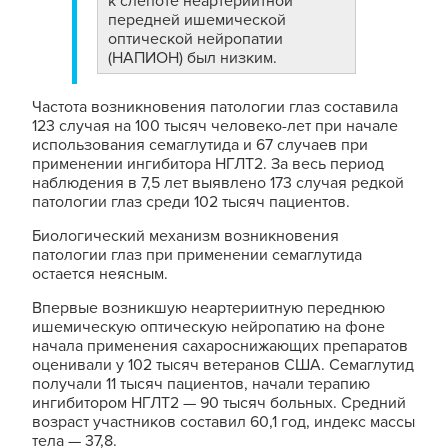
к слепоте неартериитной
передней ишемической
оптической нейропатии
(НАПИОН) был низким.
Частота возникновения патологии глаз составила
123 случая на 100 тысяч человеко-лет при начале
использования семаглутида и 67 случаев при
применении ингибитора НГЛТ2. За весь период
наблюдения в 7,5 лет выявлено 173 случая редкой
патологии глаз среди 102 тысяч пациентов.
Биологический механизм возникновения
патологии глаз при применении семаглутида
остается неясным.
Впервые возникшую неартериитную переднюю
ишемическую оптическую нейропатию на фоне
начала применения сахароснижающих препаратов
оценивали у 102 тысяч ветеранов США. Семаглутид
получали 11 тысяч пациентов, начали терапию
ингибитором НГЛТ2 — 90 тысяч больных. Средний
возраст участников составил 60,1 год, индекс массы
тела — 37,8.