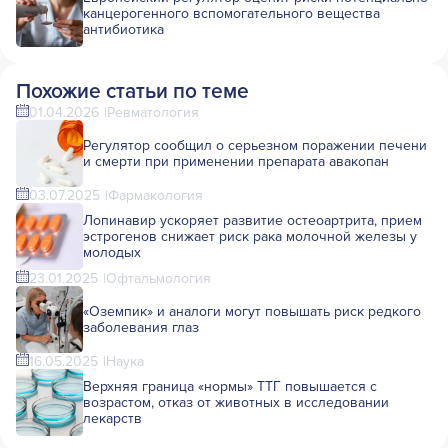
канцерогенного вспомогательного вещества
антибиотика
Похожие статьи по теме
01.04.2026
Ревматология
Регулятор сообщил о серьезном поражении печени
и смерти при применении препарата авакопан
03.07.2025
Фармакология
Лопинавир ускоряет развитие остеоартрита, прием
эстрогенов снижает риск рака молочной железы у
молодых
23.01.2025
Офтальмология
«Оземпик» и аналоги могут повышать риск редкого
заболевания глаз
16.05.2025
Наука
Верхняя граница «нормы» ТТГ повышается с
возрастом, отказ от животных в исследовании
лекарств