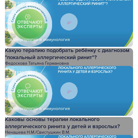
25.10.2022
Аллергология и иммунология
Какую терапию подобрать ребёнку с диагнозом
"локальный аллергический ринит"?
Федоскова Татьяна Германовна
18.10.2022
Аллергология и иммунология
Каковы основы терапии локального
аллергического ринита у детей и взрослых?
Ненашева Н.М.
/
Свистушкин В.М.