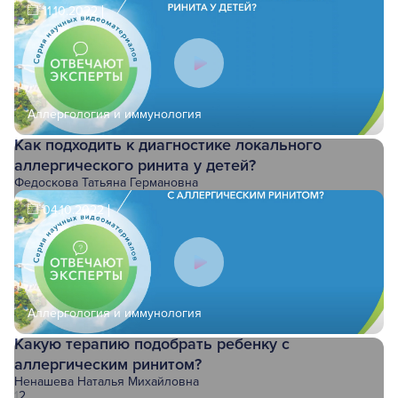
11.10.2022
Аллергология и иммунология
Как подходить к диагностике локального
аллергического ринита у детей?
Федоскова Татьяна Германовна
04.10.2022
Аллергология и иммунология
Какую терапию подобрать ребенку с
аллергическим ринитом?
Ненашева Наталья Михайловна
1
2