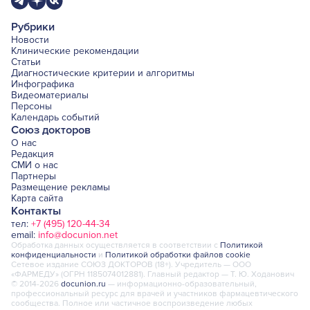
Рубрики
Новости
Клинические рекомендации
Статьи
Диагностические критерии и алгоритмы
Инфографика
Видеоматериалы
Персоны
Календарь событий
Союз докторов
О нас
Редакция
СМИ о нас
Партнеры
Размещение рекламы
Карта сайта
Контакты
тел:
+7 (495) 120-44-34
email:
info@docunion.net
Обработка данных осуществляется в соответствии с
Политикой
конфиденциальности
и
Политикой обработки файлов cookie
Сетевое издание СОЮЗ ДОКТОРОВ (18+). Учредитель — ООО
«ФАРМЕДУ» (ОГРН 1185074012881). Главный редактор — Т. Ю. Ходанович
© 2014-2026
docunion.ru
— информационно-образовательный,
профессиональный ресурс для врачей и участников фармацевтического
сообщества. Полное или частичное воспроизведение любых