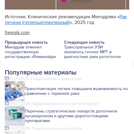
Источник: Клинические рекомендации Минздрава «
Рак
печени (гепатоцеллюлярный)
», 2025 год
freepik.com
Предыдущая новость
Следующая новость
Минздрав отменил
Трансоральное УЗИ
государственную
оказалось точнее МРТ в
регистрацию «Ремикейда»
диагностике рака ротоглотки
Популярные материалы
10.07.2026
Гематология и онкология
Трансплантация легких повышала выживаемость по
сравнению с терапией рака
09.07.2026
Здравоохранение и регуляторика
Перечень стратегических лекарств дополнили
нусинерсеном и другими дорогостоящими
препаратами
09.07.2026
Гематология и онкология