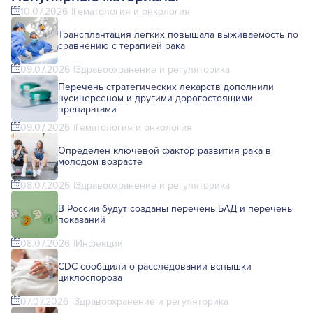
10.07.2026
Гематология и онкология
Трансплантация легких повышала выживаемость по
сравнению с терапией рака
09.07.2026
Здравоохранение и регуляторика
Перечень стратегических лекарств дополнили
нусинерсеном и другими дорогостоящими
препаратами
09.07.2026
Гематология и онкология
Определен ключевой фактор развития рака в
молодом возрасте
08.07.2026
Здравоохранение и регуляторика
В России будут созданы перечень БАД и перечень
показаний
08.07.2026
Инфекции
CDC сообщили о расследовании вспышки
циклоспороза
07.07.2026
Здравоохранение и регуляторика