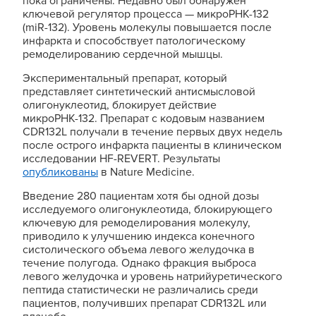
пока ограничены. Недавно был обнаружен
ключевой регулятор процесса — микроРНК-132
(miR-132). Уровень молекулы повышается после
инфаркта и способствует патологическому
ремоделированию сердечной мышцы.
Экспериментальный препарат, который
представляет синтетический антисмысловой
олигонуклеотид, блокирует действие
микроРНК-132. Препарат с кодовым названием
CDR132L получали в течение первых двух недель
после острого инфаркта пациенты в клиническом
исследовании HF-REVERT. Результаты
опубликованы
в Nature Medicine.
Введение 280 пациентам хотя бы одной дозы
исследуемого олигонуклеотида, блокирующего
ключевую для ремоделирования молекулу,
приводило к улучшению индекса конечного
систолического объема левого желудочка в
течение полугода. Однако фракция выброса
левого желудочка и уровень натрийуретического
пептида статистически не различались среди
пациентов, получивших препарат CDR132L или