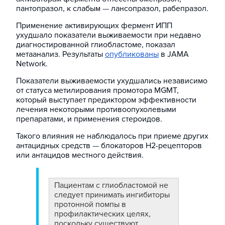
пантопразол, к слабым
—
лансопразол, рабепразол.
Применение активирующих фермент ИПП
ухудшало показатели выживаемости при недавно
диагностированной глиобластоме, показал
метаанализ. Результаты
опубликованы
в JAMA
Network.
Показатели выживаемости ухудшались независимо
от статуса метилирования промотора MGMT,
который выступает предиктором эффективности
лечения некоторыми противоопухолевыми
препаратами, и применения стероидов.
Такого влияния не наблюдалось при приеме других
антацидных средств
—
блокаторов Н2-рецепторов
или антацидов местного действия.
Пациентам с глиобластомой не
следует принимать ингибиторы
протонной помпы в
профилактических целях,
поскольку существуют