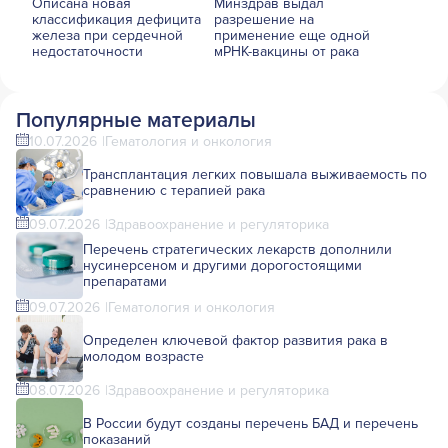
Описана новая
Минздрав выдал
классификация дефицита
разрешение на
железа при сердечной
применение еще одной
недостаточности
мРНК-вакцины от рака
Популярные материалы
10.07.2026
Гематология и онкология
Трансплантация легких повышала выживаемость по
сравнению с терапией рака
09.07.2026
Здравоохранение и регуляторика
Перечень стратегических лекарств дополнили
нусинерсеном и другими дорогостоящими
препаратами
09.07.2026
Гематология и онкология
Определен ключевой фактор развития рака в
молодом возрасте
08.07.2026
Здравоохранение и регуляторика
В России будут созданы перечень БАД и перечень
показаний