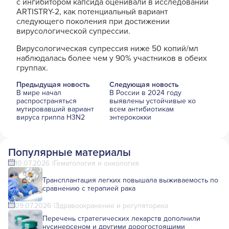
с ингибитором капсида оценивали в исследовании
ARTISTRY-2, как потенциальный вариант
следующего поколения при достижении
вирусологической супрессии.
Вирусологическая супрессия ниже 50 копий/мл
наблюдалась более чем у 90% участников в обеих
группах.
Предыдущая новость
Следующая новость
В мире начал
В России в 2024 году
распространяться
выявлены устойчивые ко
мутировавший вариант
всем антибиотикам
вируса гриппа H3N2
энтерококки
Популярные материалы
10.07.2026
Гематология и онкология
Трансплантация легких повышала выживаемость по
сравнению с терапией рака
09.07.2026
Здравоохранение и регуляторика
Перечень стратегических лекарств дополнили
нусинерсеном и другими дорогостоящими