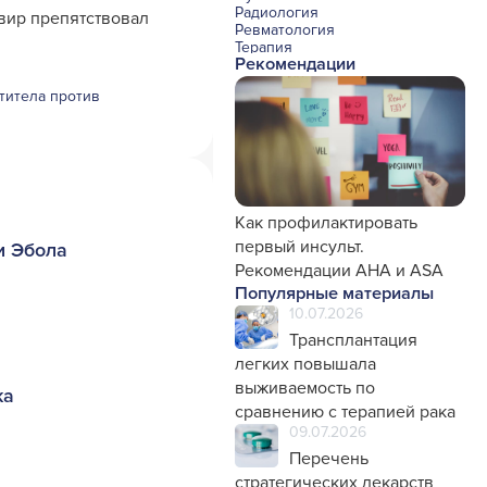
Радиология
вир препятствовал
Ревматология
Терапия
Рекомендации
Урология и нефрология
Фармакология
титела против
Хирургия с реаниматологией
Эндокринология
Психиатрия
Офтальмология
Эндоскопия
Стоматология
Травматология и ортопедия
Генетика
Как профилактировать
Фтизиатрия
первый инсульт.
и Эбола
Рекомендации AHA и ASA
Популярные материалы
10.07.2026
Трансплантация
легких повышала
выживаемость по
ка
сравнению с терапией рака
09.07.2026
Перечень
стратегических лекарств