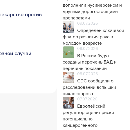
дополнили нусинерсеном и
другими дорогостоящими
лекарство против
препаратами
09.07.2026
Определен ключевой
фактор развития рака в
молодом возрасте
08.07.2026
озной случай
В России будут
созданы перечень БАД и
перечень показаний
08.07.2026
CDC сообщили о
расследовании вспышки
циклоспороза
07.07.2026
Европейский
регулятор оценит риски
потенциально
канцерогенного