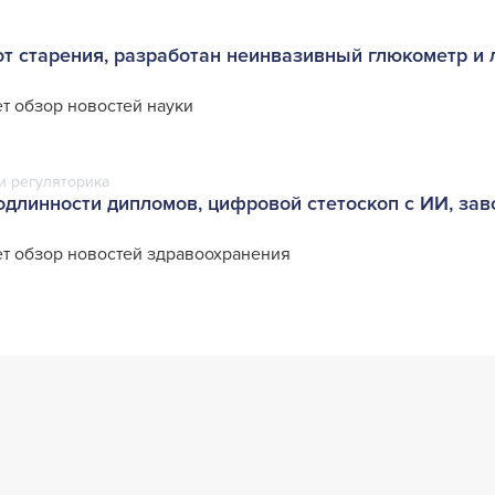
от старения, разработан неинвазивный глюкометр и 
т обзор новостей науки
и регуляторика
одлинности дипломов, цифровой стетоскоп с ИИ, зав
т обзор новостей здравоохранения