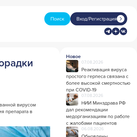
Поиск
Вход/Регистрация
Новое
хорадки
07.08.2026
Реактивация вируса
простого герпеса связана с
более высокой смертностью
при COVID-19
07.08.2026
НИИ Минздрава РФ
званной вирусом
дал рекомендации
ия препарата в
медорганизациям по работе
с жалобами пациентов
06.08.2026
Обновлены