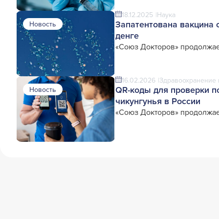
18.12.2025
Наука
Запатентована вакцина 
Новость
денге
«Союз Докторов» продолжае
16.02.2026
Здравоохранение 
QR-коды для проверки п
Новость
чикунгунья в России
«Союз Докторов» продолжае