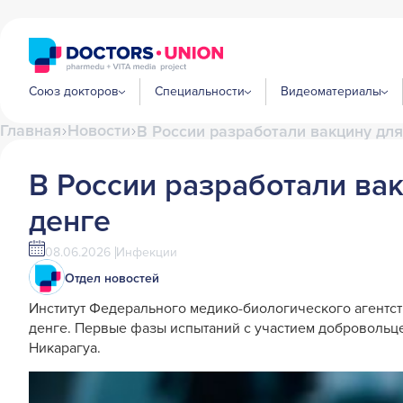
Союз докторов
Специальности
Видеоматериалы
Главная
Новости
В России разработали вакцину дл
В России разработали ва
денге
08.06.2026
Инфекции
Отдел новостей
Институт Федерального медико-биологического агентс
денге. Первые фазы испытаний с участием добровольце
Никарагуа.