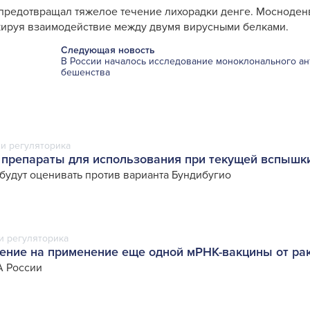
предотвращал тяжелое течение лихорадки денге. Мосноден
окируя взаимодействие между двумя вирусными белками.
Следующая новость
В России началось исследование моноклонального ан
бешенства
и регуляторика
препараты для использования при текущей вспышк
удут оценивать против варианта Бундибугио
и регуляторика
ние на применение еще одной мРНК-вакцины от ра
 России