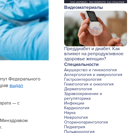
Видеоматериалы
Преддиабет и диабет. Как
влияют на репродуктивное
здоровье женщин?
Специальности
Акушерство и гинекология
Аллергология и иммунология
итут Федерального
Гастроэнтерология
Гематология и онкология
драв
выдал
Дерматология
Здравоохранение и
регуляторика
арата — с
Инфекции
Кардиология
Наука
Неврология
 Минздравом
Оториноларингология
.
Педиатрия
Пульмонология