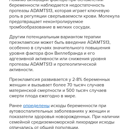
беременности наблюдается недостаточность
протеазы ADAMTS13, которая играет ключевую
роль в регуляции свертываемости крови. Молекула
предотвращает неконтролируемое
тромбообразование в мелких сосудах.
Другим потенциальным вариантом терапии
преэклампсии может быть введение ADAMTS13,
особенно в случаях значительного повышения
уровня фактора фон Виллебранда и его
адгезивной активности или снижения уровня
протеазы ADAMTS13 и протеолитической
активности.
Преэклампсия развивается у 2-8% беременных
женщин и вызывает более 70 тысяч случаев
материнской смертности и 500 тысяч случаев
смерти плода ежегодно в мире.
Ранее
определены
исходы беременности при
аутовоспалительных заболеваниях у женщин и
показатели здоровья новорожденных. При наличии
семейной средиземноморской лихорадки исходы
отличались от общей популяции.