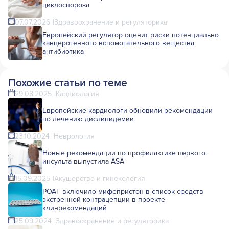
циклоспороза
07.07.2026
Здравоохранение и регуляторика
Европейский регулятор оценит риски потенциально
канцерогенного вспомогательного вещества
антибиотика
Похожие статьи по теме
29.08.2025
Кардиология
Европейские кардиологи обновили рекомендации
по лечению дислипидемии
23.10.2024
Неврология
Новые рекомендации по профилактике первого
инсульта выпустила ASA
15.09.2025
Акушерство и гинекология
РОАГ включило мифепристон в список средств
экстренной контрацепции в проекте
клинрекомендаций
25.09.2024
Здравоохранение и регуляторика