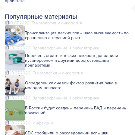
орлистата
Популярные материалы
10.07.2026
Гематология и онкология
Трансплантация легких повышала выживаемость по
сравнению с терапией рака
09.07.2026
Здравоохранение и регуляторика
Перечень стратегических лекарств дополнили
нусинерсеном и другими дорогостоящими
препаратами
09.07.2026
Гематология и онкология
Определен ключевой фактор развития рака в
молодом возрасте
08.07.2026
Здравоохранение и регуляторика
В России будут созданы перечень БАД и перечень
показаний
08.07.2026
Инфекции
CDC сообщили о расследовании вспышки