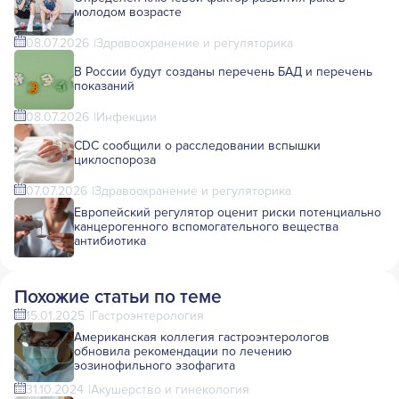
молодом возрасте
08.07.2026
Здравоохранение и регуляторика
В России будут созданы перечень БАД и перечень
показаний
08.07.2026
Инфекции
CDC сообщили о расследовании вспышки
циклоспороза
07.07.2026
Здравоохранение и регуляторика
Европейский регулятор оценит риски потенциально
канцерогенного вспомогательного вещества
антибиотика
Похожие статьи по теме
15.01.2025
Гастроэнтерология
Американская коллегия гастроэнтерологов
обновила рекомендации по лечению
эозинофильного эзофагита
31.10.2024
Акушерство и гинекология