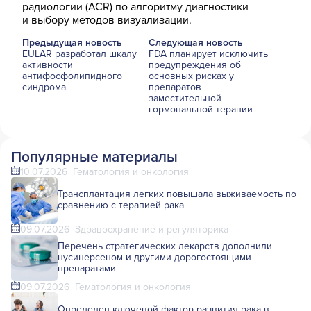
радиологии (ACR) по алгоритму диагностики
и выбору методов визуализации.
Предыдущая новость
Следующая новость
EULAR разработал шкалу
FDA планирует исключить
активности
предупреждения об
антифосфолипидного
основных рисках у
синдрома
препаратов
заместительной
гормональной терапии
Популярные материалы
10.07.2026
Гематология и онкология
Трансплантация легких повышала выживаемость по
сравнению с терапией рака
09.07.2026
Здравоохранение и регуляторика
Перечень стратегических лекарств дополнили
нусинерсеном и другими дорогостоящими
препаратами
09.07.2026
Гематология и онкология
Определен ключевой фактор развития рака в