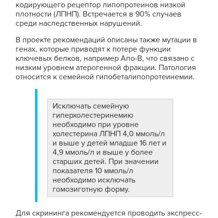
кодирующего рецептор липопротеинов низкой
плотности (ЛПНП). Встречается в 90% случаев
среди наследственных нарушений.
В проекте рекомендаций описаны также мутации в
генах, которые приводят к потере функции
ключевых белков, например Апо-В, что связано с
низким уровнем атерогенной фракции. Патология
относится к семейной гипобеталипопротеинемии.
Исключать семейную
гиперхолестеринемию
необходимо при уровне
холестерина ЛПНП 4,0 ммоль/л
и выше у детей младше 16 лет и
4,9 ммоль/л и выше у более
старших детей. При значении
показателя 10 ммоль/л
необходимо исключать
гомозиготную форму.
Для скрининга рекомендуется проводить экспресс-