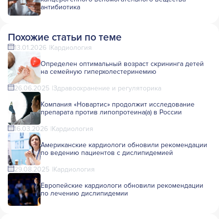
антибиотика
Похожие статьи по теме
13.01.2026
Кардиология
Определен оптимальный возраст скрининга детей
на семейную гиперхолестеринемию
26.06.2025
Здравоохранение и регуляторика
Компания «Новартис» продолжит исследование
препарата против липопротеина(а) в России
16.03.2026
Кардиология
Американские кардиологи обновили рекомендации
по ведению пациентов с дислипидемией
29.08.2025
Кардиология
Европейские кардиологи обновили рекомендации
по лечению дислипидемии