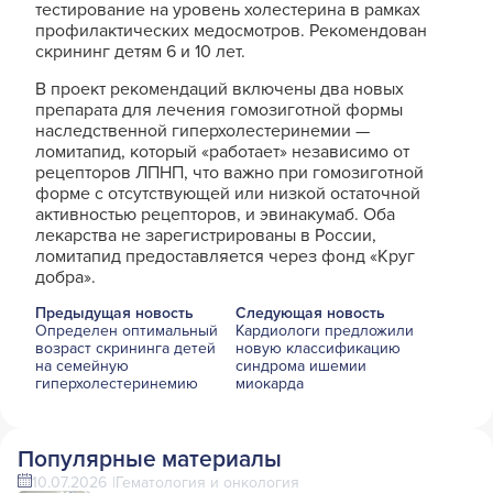
тестирование на уровень холестерина в рамках
профилактических медосмотров. Рекомендован
скрининг детям 6 и 10 лет.
В проект рекомендаций включены два новых
препарата для лечения гомозиготной формы
наследственной гиперхолестеринемии —
ломитапид, который «работает» независимо от
рецепторов ЛПНП, что важно при гомозиготной
форме с отсутствующей или низкой остаточной
активностью рецепторов, и эвинакумаб. Оба
лекарства не зарегистрированы в России,
ломитапид предоставляется через фонд «Круг
добра».
Предыдущая новость
Следующая новость
Определен оптимальный
Кардиологи предложили
возраст скрининга детей
новую классификацию
на семейную
синдрома ишемии
гиперхолестеринемию
миокарда
Популярные материалы
10.07.2026
Гематология и онкология