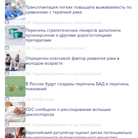
Трансплантация легких повышала выживаемость по
сравнению с терапией рака
09.07.2026
Здравоохранение и регуляторика
Перечень стратегических лекарств дополнили
нусинерсеном и другими дорогостоящими
препаратами
09.07.2026
Гематология и онкология
Определен ключевой фактор развития рака в
молодом возрасте
08.07.2026
Здравоохранение и регуляторика
В России будут созданы перечень БАД и перечень
показаний
08.07.2026
Инфекции
CDC сообщили о расследовании вспышки
циклоспороза
07.07.2026
Здравоохранение и регуляторика
Европейский регулятор оценит риски потенциально
канцерогенного вспомогательного вещества