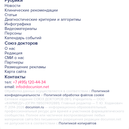
Рубрики
Новости
Клинические рекомендации
Статьи
Диагностические критерии и алгоритмы
Инфографика
Видеоматериалы
Персоны
Календарь событий
Союз докторов
О нас
Редакция
СМИ о нас
Партнеры
Размещение рекламы
Карта сайта
Контакты
тел:
+7 (495) 120-44-34
email:
info@docunion.net
Обработка данных осуществляется в соответствии с
Политикой
конфиденциальности
и
Политикой обработки файлов cookie
Сетевое издание СОЮЗ ДОКТОРОВ (18+). Учредитель — ООО
«ФАРМЕДУ» (ОГРН 1185074012881). Главный редактор — Т. Ю. Ходанович
© 2014-2026
docunion.ru
— информационно-образовательный,
профессиональный ресурс для врачей и участников фармацевтического
сообщества. Полное или частичное воспроизведение любых
материалов сайта без письменного разрешения редакции docunion.net
не допускается в соответствии с
Политикой копирайтов
.