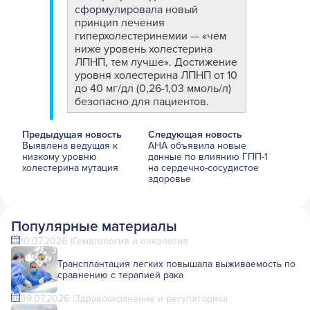
сформулировала
новый
принцип лечения
гиперхолестеринемии — «чем
ниже уровень холестерина
ЛПНП, тем лучше». Достижение
уровня холестерина ЛПНП от 10
до 40 мг/дл (0,26-1,03 ммоль/л)
безопасно для пациентов.
Предыдущая новость
Следующая новость
Выявлена ведущая к
AHA объявила новые
низкому уровню
данные по влиянию ГПП-1
холестерина мутация
на сердечно-сосудистое
здоровье
Популярные материалы
10.07.2026
Гематология и онкология
Трансплантация легких повышала выживаемость по
сравнению с терапией рака
09.07.2026
Здравоохранение и регуляторика