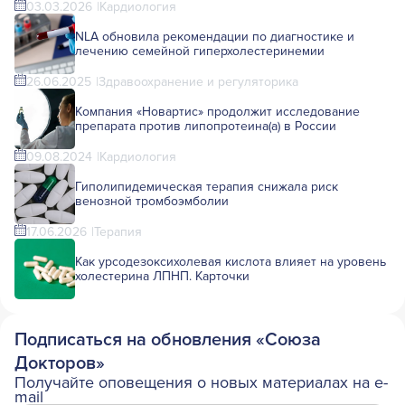
03.03.2026
Кардиология
NLA обновила рекомендации по диагностике и
лечению семейной гиперхолестеринемии
26.06.2025
Здравоохранение и регуляторика
Компания «Новартис» продолжит исследование
препарата против липопротеина(а) в России
09.08.2024
Кардиология
Гиполипидемическая терапия снижала риск
венозной тромбоэмболии
17.06.2026
Терапия
Как урсодезоксихолевая кислота влияет на уровень
холестерина ЛПНП. Карточки
Подписаться на обновления «Союза
Докторов»
Получайте оповещения о новых материалах на e-
mail