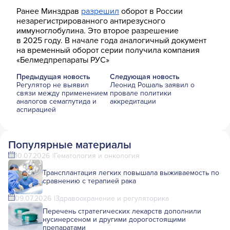
Ранее Минздрав
разрешил
оборот в России
незарегистрированного антирезусного
иммуноглобулина. Это второе разрешение
в 2025 году. В начале года аналогичный документ
на временный оборот серии получила компания
«Белмедпрепараты РУС»
Предыдущая новость
Следующая новость
Регулятор не выявил
Леонид Рошаль заявил о
связи между применением
провале политики
аналогов семаглутида и
аккредитации
аспирацией
Популярные материалы
10.07.2026
Гематология и онкология
Трансплантация легких повышала выживаемость по
сравнению с терапией рака
09.07.2026
Здравоохранение и регуляторика
Перечень стратегических лекарств дополнили
нусинерсеном и другими дорогостоящими
препаратами