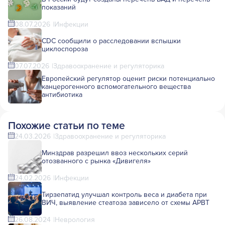
показаний
08.07.2026
Инфекции
CDC сообщили о расследовании вспышки
циклоспороза
07.07.2026
Здравоохранение и регуляторика
Европейский регулятор оценит риски потенциально
канцерогенного вспомогательного вещества
антибиотика
Похожие статьи по теме
24.03.2026
Здравоохранение и регуляторика
Минздрав разрешил ввоз нескольких серий
отозванного с рынка «Дивигеля»
24.02.2026
Инфекции
Тирзепатид улучшал контроль веса и диабета при
ВИЧ, выявление стеатоза зависело от схемы АРВТ
26.08.2024
Неврология