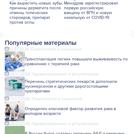
Как вырастить новые зубы,
Минздрав зарегистрировал
причины дерматита после
первую российскую
отмены топических
вакцину от ВПЧ и новую
стероидов, препарат
назальную от COVID-19
против оспы
Популярные материалы
10.07.2026
Гематология и онкология
Трансплантация легких повышала выживаемость по
сравнению с терапией рака
09.07.2026
Здравоохранение и регуляторика
Перечень стратегических лекарств дополнили
нусинерсеном и другими дорогостоящими
препаратами
09.07.2026
Гематология и онкология
Определен ключевой фактор развития рака в
молодом возрасте
08.07.2026
Здравоохранение и регуляторика
В России будут созданы перечень БАД и перечень