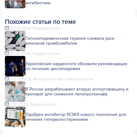
антибиотика
Похожие статьи по теме
09.08.2024
Кардиология
Гиполипидемическая терапия снижала риск
венозной тромбоэмболии
29.08.2025
Кардиология
Европейские кардиологи обновили рекомендации
по лечению дислипидемии
02.03.2026
Аллергология и иммунология
В России разрабатывают вторую аллерговакцину и
препарат для снижения липопротеина(а)
17.12.2025
Кардиология
Одобрен ингибитор PCSK9 нового поколения для
лечения гиперхолестеринемии