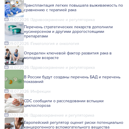
Трансплантация легких повышала выживаемость по
сравнению с терапией рака
09.07.2026
Здравоохранение и регуляторика
Перечень стратегических лекарств дополнили
нусинерсеном и другими дорогостоящими
препаратами
09.07.2026
Гематология и онкология
Определен ключевой фактор развития рака в
молодом возрасте
08.07.2026
Здравоохранение и регуляторика
В России будут созданы перечень БАД и перечень
показаний
08.07.2026
Инфекции
CDC сообщили о расследовании вспышки
циклоспороза
07.07.2026
Здравоохранение и регуляторика
Европейский регулятор оценит риски потенциально
канцерогенного вспомогательного вещества