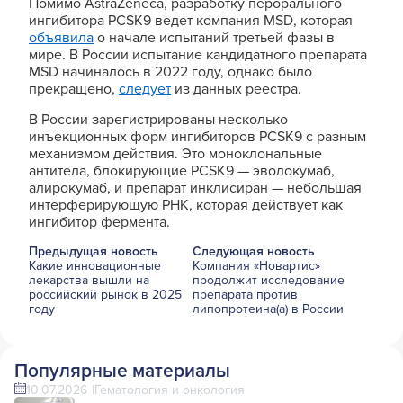
Помимо AstraZeneca, разработку перорального
ингибитора PCSK9 ведет компания MSD, которая
объявила
о начале испытаний третьей фазы в
мире. В России испытание кандидатного препарата
MSD начиналось в 2022 году, однако было
прекращено,
следует
из данных реестра.
В России зарегистрированы несколько
инъекционных форм ингибиторов PCSK9 с разным
механизмом действия. Это моноклональные
антитела, блокирующие PCSK9 — эволокумаб,
алирокумаб, и препарат инклисиран — небольшая
интерферирующую РНК, которая действует как
ингибитор фермента.
Предыдущая новость
Следующая новость
Какие инновационные
Компания «Новартис»
лекарства вышли на
продолжит исследование
российский рынок в 2025
препарата против
году
липопротеина(а) в России
Популярные материалы
10.07.2026
Гематология и онкология