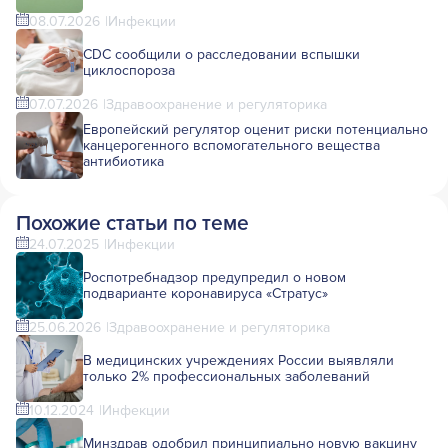
08.07.2026
Инфекции
CDC сообщили о расследовании вспышки
циклоспороза
07.07.2026
Здравоохранение и регуляторика
Европейский регулятор оценит риски потенциально
канцерогенного вспомогательного вещества
антибиотика
Похожие статьи по теме
24.07.2025
Инфекции
Роспотребнадзор предупредил о новом
подварианте коронавируса «Стратус»
25.06.2026
Здравоохранение и регуляторика
В медицинских учреждениях России выявляли
только 2% профессиональных заболеваний
10.12.2024
Инфекции
Минздрав одобрил принципиально новую вакцину