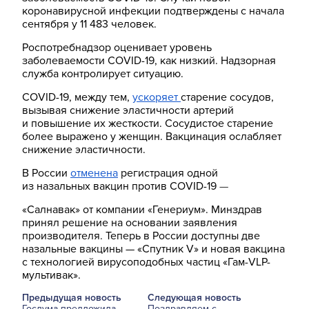
коронавирусной инфекции подтверждены с начала
сентября у 11 483 человек.
Роспотребнадзор оценивает уровень
заболеваемости COVID-19, как низкий. Надзорная
служба контролирует ситуацию.
COVID-19, между тем,
ускоряет
старение сосудов,
вызывая снижение эластичности артерий
и повышение их жесткости. Сосудистое старение
более выражено у женщин. Вакцинация ослабляет
снижение эластичности.
В России
отменена
регистрация одной
из назальных вакцин против COVID-19
—
«Салнавак» от компании «Генериум». Минздрав
принял решение на основании заявления
производителя. Теперь в России доступны две
назальные вакцины — «Спутник V» и новая вакцина
с технологией вирусоподобных частиц «Гам-VLP-
мультивак».
Предыдущая новость
Следующая новость
Госдума предложила
Поздравляем с