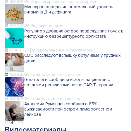
19.06.2026
Здравоохранение и регуляторика
Минздрав определил оптимальный уровень
витамина Д и дефицита
18.06.2026
Эндокринология
Регулятор добавил острое повреждение почек в
инструкцию безрецептурного орлистата
17.06.2026
Здравоохранение и регуляторика
CDC расследуют вспышку ботулизма у грудных
детей
16.06.2026
Гематология и онкология
Гематологи сообщили исходы пациентов с
поздними рецидивами после CAR-T-терапии
15.06.2026
Гематология и онкология
Академик Румянцев сообщил о 85%
выживаемости при остром лимфобластном
лейкозе
1
2
3
4
5
...
99
Видеоматериалы