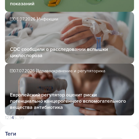
показаний
08.07.2026
Инфекции
CDC сообщили о расследовании вспышки
циклоспороза
07.07.2026
Здравоохранение и регуляторика
Европейский регулятор оценит риски
потенциально канцерогенного вспомогательного
вещества антибиотика
1
2
3
4
5
...
99
Теги